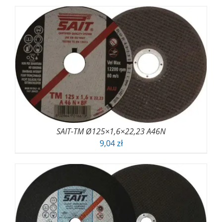
SAIT-TM Ø125×1,6×22,23 A46N
9,04
zł