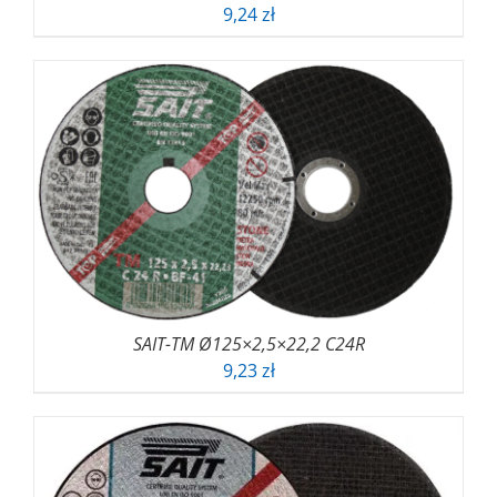
9,24
zł
SAIT-TM Ø125×2,5×22,2 C24R
9,23
zł