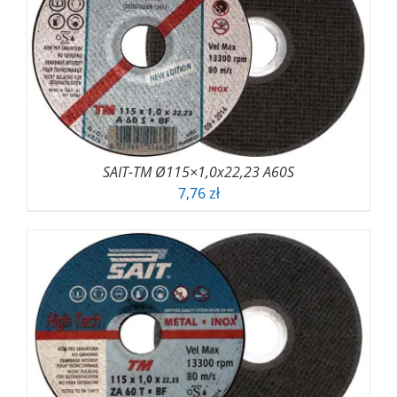
SAIT-TM Ø115×1,0x22,23 A60S
7,76
zł