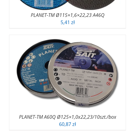
PLANET-TM Ø115×1,6×22,23 A46Q
5,41
zł
PLANET-TM A60Q Ø125×1,0x22,23/10szt./box
60,87
zł