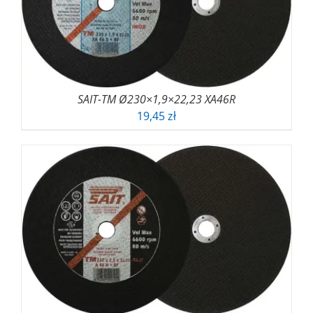
SAIT-TM Ø230×1,9×22,23 XA46R
19,45
zł