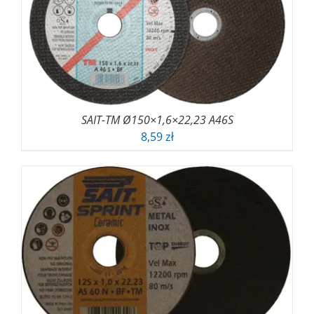
SAIT-TM Ø150×1,6×22,23 A46S
8,59
zł