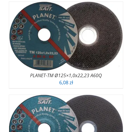
PLANET-TM Ø125×1,0x22,23 A60Q
6,08
zł