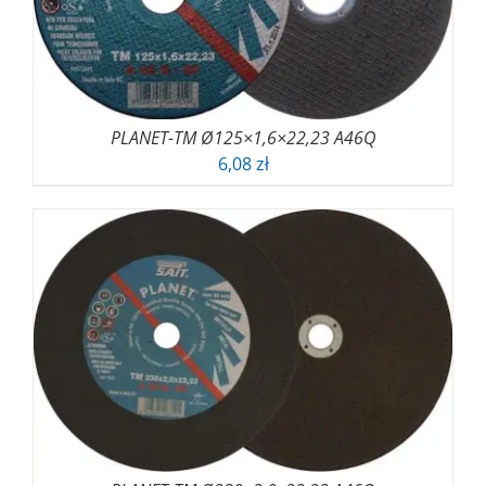
PLANET-TM Ø125×1,6×22,23 A46Q
6,08
zł