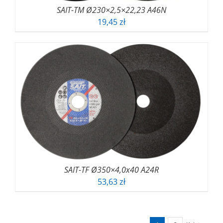
SAIT-TM Ø230×2,5×22,23 A46N
19,45
zł
SAIT-TF Ø350×4,0x40 A24R
53,63
zł