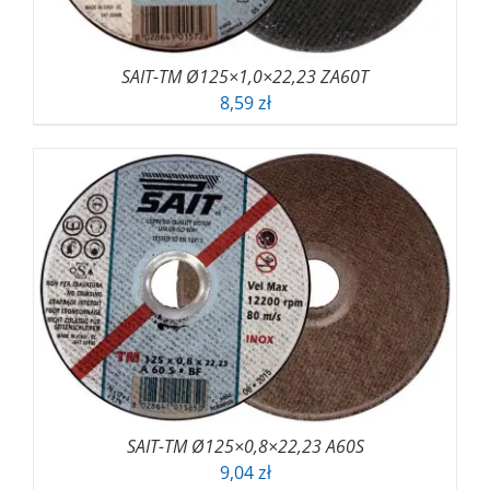
SAIT-TM Ø125×1,0×22,23 ZA60T
8,59
zł
SAIT-TM Ø125×0,8×22,23 A60S
9,04
zł