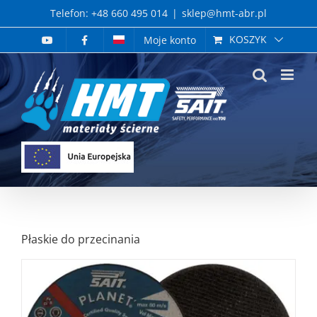
Skip
Telefon: +48 660 495 014
|
sklep@hmt-abr.pl
to
KOSZYK
Moje konto
content
Płaskie do przecinania