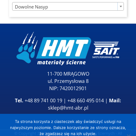

Dowolne Nasyp
11-700 MRĄGOWO
ul. Przemysłowa 8
NIP: 7420012901
Tel.
+48 89 741 00 19 | +48 660 495 014 |
Mail:
sklep@hmt-abr.pl
Ta strona korzysta z ciasteczek aby świadczyć usługi na
najwyższym poziomie. Dalsze korzystanie ze strony oznacza,
© Copyright
2026
HMT Producent materiałów ściernych
- All
że zgadzasz się na ich użycie.