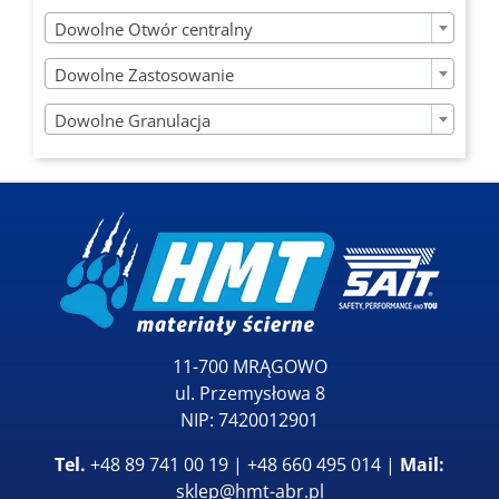

Dowolne Otwór centralny

Dowolne Zastosowanie

Dowolne Granulacja
11-700 MRĄGOWO
ul. Przemysłowa 8
NIP: 7420012901
Tel.
+48 89 741 00 19 | +48 660 495 014 |
Mail:
sklep@hmt-abr.pl