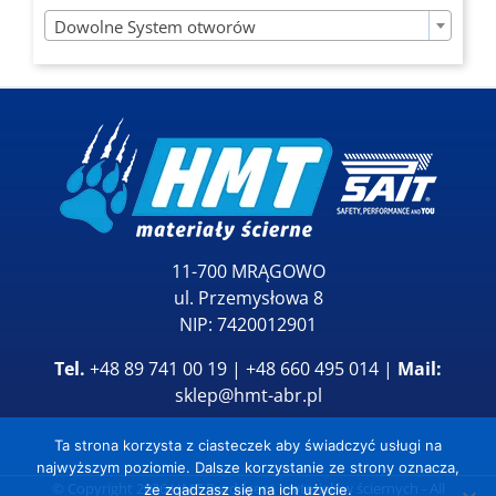

Dowolne System otworów
11-700 MRĄGOWO
ul. Przemysłowa 8
NIP: 7420012901
Tel.
+48 89 741 00 19 | +48 660 495 014 |
Mail:
sklep@hmt-abr.pl
Ta strona korzysta z ciasteczek aby świadczyć usługi na
najwyższym poziomie. Dalsze korzystanie ze strony oznacza,
© Copyright
2026
HMT Producent materiałów ściernych
- All
że zgadzasz się na ich użycie.