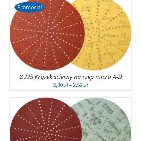
Promocja!
Ø225 Krążek ścierny na rzep micro A-D
Zakres
2,00
zł
–
2,52
zł
cen:
od
2,00 zł
do
2,52 zł