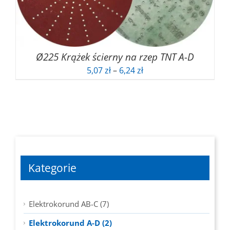
Ø225 Krążek ścierny na rzep TNT A-D
Zakres
5,07
zł
–
6,24
zł
cen:
od
5,07 zł
do
6,24 zł
Kategorie
Elektrokorund AB-C (7)
Elektrokorund A-D (2)