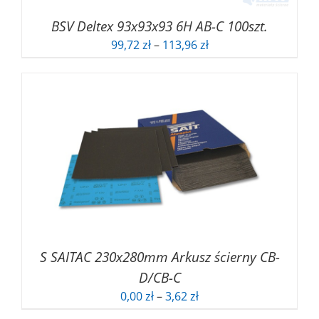
BSV Deltex 93x93x93 6H AB-C 100szt.
Zakres
99,72
zł
–
113,96
zł
cen:
od
99,72 zł
do
113,96 zł
S SAITAC 230x280mm Arkusz ścierny CB-
D/CB-C
Zakres
0,00
zł
–
3,62
zł
cen: