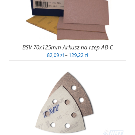
BSV 70x125mm Arkusz na rzep AB-C
Zakres
82,09
zł
–
129,22
zł
cen:
od
82,09 zł
do
129,22 zł