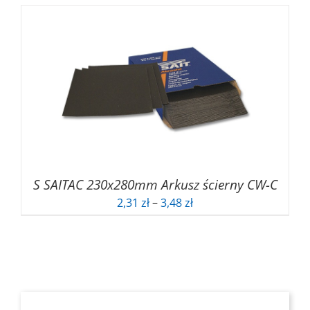
od
0,00 zł
do
3,62 zł
S SAITAC 230x280mm Arkusz ścierny CW-C
Zakres
2,31
zł
–
3,48
zł
cen:
od
2,31 zł
do
3,48 zł