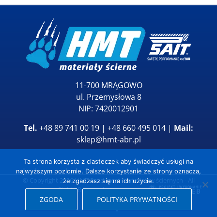
11-700 MRĄGOWO
ul. Przemysłowa 8
NIP: 7420012901
Tel.
+48 89 741 00 19 | +48 660 495 014 |
Mail:
sklep@hmt-abr.pl
Ta strona korzysta z ciasteczek aby świadczyć usługi na
najwyższym poziomie. Dalsze korzystanie ze strony oznacza,
© Copyright
2026
HMT Producent materiałów ściernych
- All
że zgadzasz się na ich użycie.
Rights Reserved
ZGODA
POLITYKA PRYWATNOŚCI
YouTube
Facebook