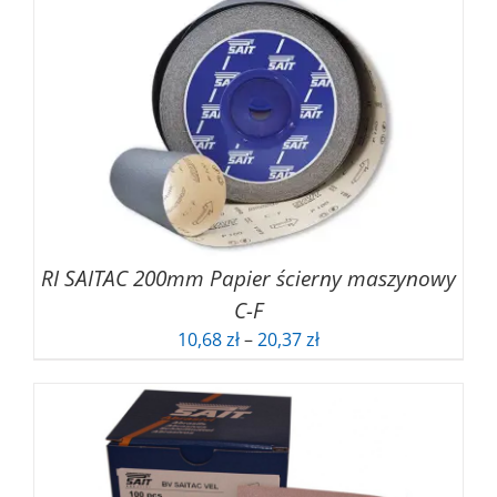
RI SAITAC 200mm Papier ścierny maszynowy
C-F
Zakres
10,68
zł
–
20,37
zł
cen:
od
10,68 zł
do
20,37 zł