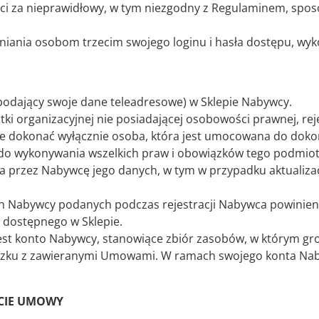
i za nieprawidłowy, w tym niezgodny z Regulaminem, spos
niania osobom trzecim swojego loginu i hasła dostępu, wyk
odający swoje dane teleadresowe) w Sklepie Nabywcy.
i organizacyjnej nie posiadającej osobowości prawnej, rejes
że dokonać wyłącznie osoba, która jest umocowana do doko
z do wykonywania wszelkich praw i obowiązków tego podmio
 przez Nabywcę jego danych, w tym w przypadku aktualizac
h Nabywcy podanych podczas rejestracji Nabywca powinien
 dostępnego w Sklepie.
e jest konto Nabywcy, stanowiące zbiór zasobów, w którym 
iązku z zawieranymi Umowami. W ramach swojego konta Naby
RCIE UMOWY