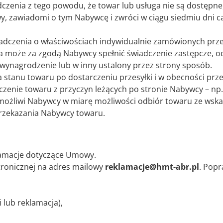
dczenia z tego powodu, że towar lub usługa nie są dostępne,
 zawiadomi o tym Nabywcę i zwróci w ciągu siedmiu dni ca
iadczenia o właściwościach indywidualnie zamówionych prz
 może za zgodą Nabywcy spełnić świadczenie zastępcze, odp
 wynagrodzenie lub w inny ustalony przez strony sposób.
tanu towaru po dostarczeniu przesyłki i w obecności prze
zenie towaru z przyczyn leżących po stronie Nabywcy – np
umożliwi Nabywcy w miarę możliwości odbiór towaru ze wska
przekazania Nabywcy towaru.
amacje dotyczące Umowy.
tronicznej na adres mailowy
reklamacje@hmt-abr.pl
. Pop
i lub reklamacja),