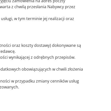
yjęciu zamówienia na adres poczty
awarta z chwilą przesłania Nabywcy przez
gi, w tym terminie jej realizacji oraz
atności oraz koszty dostawy) dokonywane są
zedawcę.
kości wynikającej z odrębnych przepisów.
datkowych obowiązujących w chwili złożenia
lności w przypadku zmiany cenników usług
izowanych.