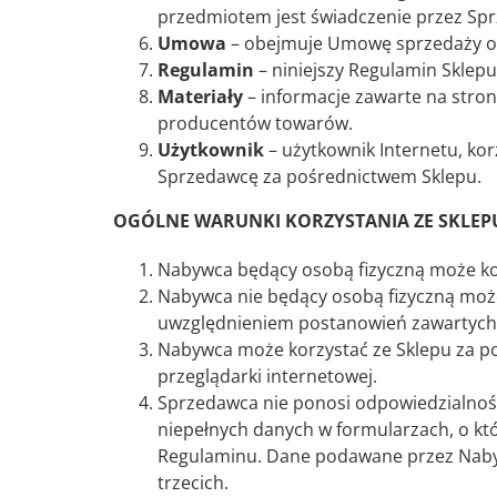
przedmiotem jest świadczenie przez Spr
Umowa
– obejmuje Umowę sprzedaży or
Regulamin
– niniejszy Regulamin Sklepu
Materiały
– informacje zawarte na strona
producentów towarów.
Użytkownik
– użytkownik Internetu, kor
Sprzedawcę za pośrednictwem Sklepu.
OGÓLNE WARUNKI KORZYSTANIA ZE SKLEP
Nabywca będący osobą fizyczną może kor
Nabywca nie będący osobą fizyczną może
uwzględnieniem postanowień zawartych 
Nabywca może korzystać ze Sklepu za po
przeglądarki internetowej.
Sprzedawca nie ponosi odpowiedzialnoś
niepełnych danych w formularzach, o k
Regulaminu. Dane podawane przez Nabyw
trzecich.