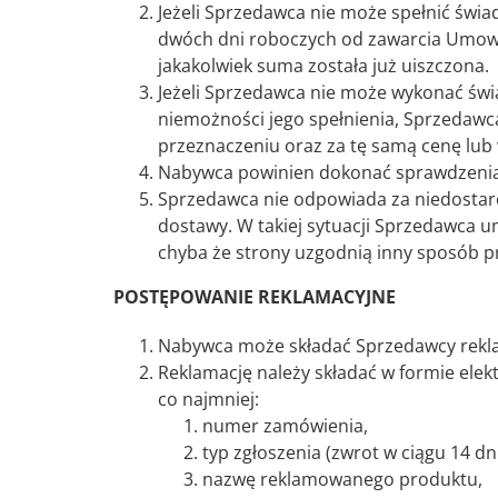
Jeżeli Sprzedawca nie może spełnić świa
dwóch dni roboczych od zawarcia Umowy,
jakakolwiek suma została już uiszczona.
Jeżeli Sprzedawca nie może wykonać św
niemożności jego spełnienia, Sprzedawca
przeznaczeniu oraz za tę samą cenę lub
Nabywca powinien dokonać sprawdzenia s
Sprzedawca nie odpowiada za niedostarc
dostawy. W takiej sytuacji Sprzedawca 
chyba że strony uzgodnią inny sposób 
POSTĘPOWANIE REKLAMACYJNE
Nabywca może składać Sprzedawcy rekl
Reklamację należy składać w formie elek
co najmniej:
numer zamówienia,
typ zgłoszenia (zwrot w ciągu 14 dn
nazwę reklamowanego produktu,