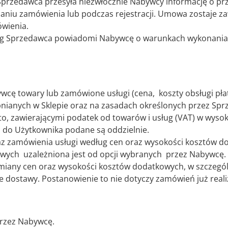
przedawca przesyła niezwłocznie Nabywcy informację o prz
adaniu zamówienia lub podczas rejestracji. Umowa zostaje z
ówienia.
Sprzedawca powiadomi Nabywcę o warunkach wykonania usłu
ywcę towary lub zamówione usługi (cena, koszty obsługi pł
nianych w Sklepie oraz na zasadach określonych przez Spr
to, zawierającymi podatek od towarów i usług (VAT) w wyso
i do Użytkownika podane są oddzielnie.
z zamówienia usługi według cen oraz wysokości kosztów do
ych uzależniona jest od opcji wybranych przez Nabywcę.
miany cen oraz wysokości kosztów dodatkowych, w szczegó
e dostawy. Postanowienie to nie dotyczy zamówień już real
rzez Nabywcę.