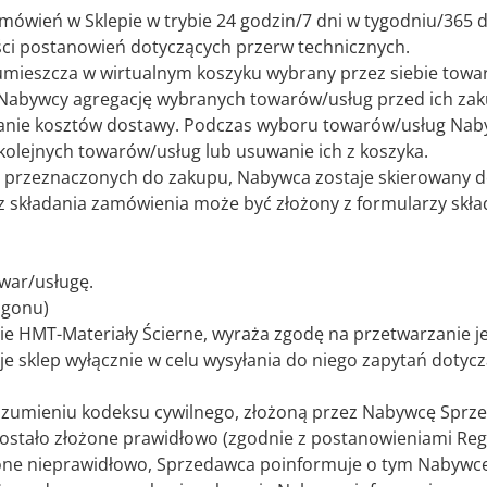
ień w Sklepie w trybie 24 godzin/7 dni w tygodniu/365 d
ci postanowień dotyczących przerw technicznych.
ieszcza w wirtualnym koszyku wybrany przez siebie towar 
Nabywcy agregację wybranych towarów/usług przed ich zak
anie kosztów dostawy. Podczas wyboru towarów/usług Nab
olejnych towarów/usług lub usuwanie ich z koszyka.
przeznaczonych do zakupu, Nabywca zostaje skierowany d
z składania zamówienia może być złożony z formularzy skła
war/usługę.
agonu)
ie HMT-Materiały Ścierne, wyraża zgodę na przetwarzanie 
uje sklep wyłącznie w celu wysyłania do niego zapytań doty
rozumieniu kodeksu cywilnego, złożoną przez Nabywcę Spr
ostało złożone prawidłowo (zgodnie z postanowieniami Reg
żone nieprawidłowo, Sprzedawca poinformuje o tym Nabywcę