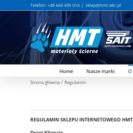
Skip
Telefon: +48 660 495 014
|
sklep@hmt-abr.pl
to
content
Home
Nasze marki
O
Strona główna
/
Regulamin
REGULAMIN SKLEPU INTERNETOWEGO
HMT 
Drogi Kliencie,