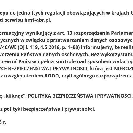
epu do jednolitych regulacji obowiązujących w krajach
i serwisu hmt-abr.pl.
ormacyjny wynikający z art. 13 rozporządzenia
Parlamen
fizycznych w związku z przetwarzaniem danych osobowy
46/WE (OJ L 119, 4.5.2016, p. 1–88) informujemy, że re
etworzenia Państwa danych osobowych. Bez wykorzystan
zapewnić Państwu pełną kontrolę nad sposobem wykorz
YCE BEZPIECZEŃSTWA I PRYWATNOŚCI, która jest NIER
e z uwzględnieniem RODO, czyli ogólnego rozporządzeni
ę „kliknąć”:
POLITYKA BEZPIECZEŃSTWA I PRYWATNOŚCI
.
z polityki bezpieczeństwa i prywatności.
 r.