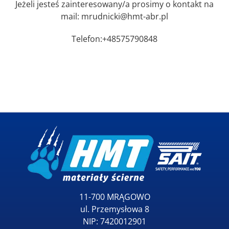
Jeżeli jesteś zainteresowany/a prosimy o kontakt na
mail: mrudnicki@hmt-abr.pl
Telefon:+48575790848
11-700 MRĄGOWO
ul. Przemysłowa 8
NIP: 7420012901