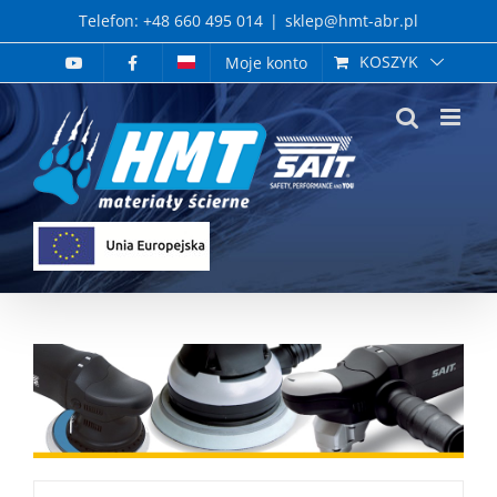
Skip
Telefon: +48 660 495 014
|
sklep@hmt-abr.pl
to
KOSZYK
Moje konto
content