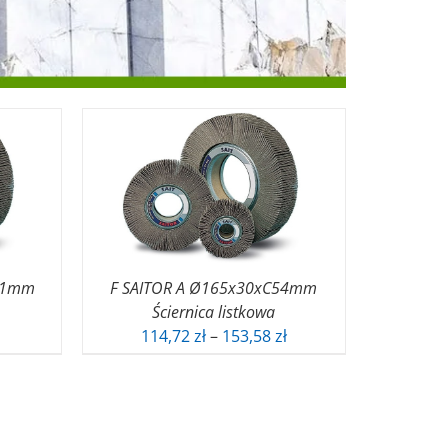
9,1mm
F SAITOR A Ø165x30xC54mm
Ściernica listkowa
Zakres
Zakres
114,72
zł
–
153,58
zł
cen:
cen:
od
od
90,10 zł
114,72 zł
do
do