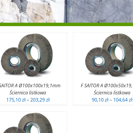
 SAITOR A Ø100x100x19,1mm
F SAITOR A Ø100x50x1
Ściernica listkowa
Ściernica listkowa
Zakres
175,10
zł
–
203,29
zł
90,10
zł
–
104,64
zł
cen:
od
175,10 zł
do