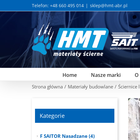
Skip
Telefon: +48 660 495 014
|
sklep@hmt-abr.pl
to
content
Home
Nasze marki
O
Strona główna
/
Materiały budowlane
/
Ściernice 
Kategorie
F SAITOR Nasadzane (4)