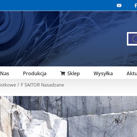
 Nas
Produkcja
Sklep
Wysyłka
Aktu
listkowe
/
F SAITOR Nasadzane