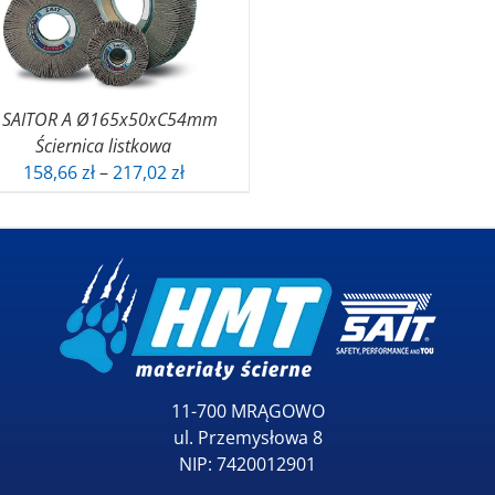
203,29 zł
 SAITOR A Ø165x50xC54mm
Ściernica listkowa
Zakres
158,66
zł
–
217,02
zł
cen:
od
158,66 zł
do
217,02 zł
11-700 MRĄGOWO
ul. Przemysłowa 8
NIP: 7420012901