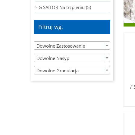
G SAITOR Na trzpieniu (5)
Filtruj wg.

Dowolne Zastosowanie

Dowolne Nasyp

Dowolne Granulacja
F