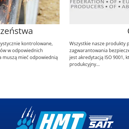
czeństwa
rystycznie kontrolowane,
Wszystkie nasze produkty po
rów w odpowiednich
zagwarantowania bezpiecze
a muszą mieć odpowiednią
jest akredytacją ISO 9001, k
produkcyjny…