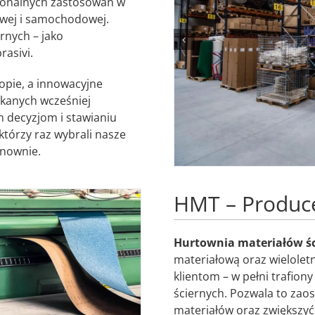
sjonalnych zastosowań w
owej i samochodowej.
rnych – jako
asivi.
opie, a innowacyjne
ykanych wcześniej
 decyzjom i stawianiu
 którzy raz wybrali nasze
onownie.
HMT – Produce
Hurtownia materiałów ś
materiałową oraz wielole
klientom – w pełni trafiony
ściernych. Pozwala to zao
materiałów oraz zwiększyć