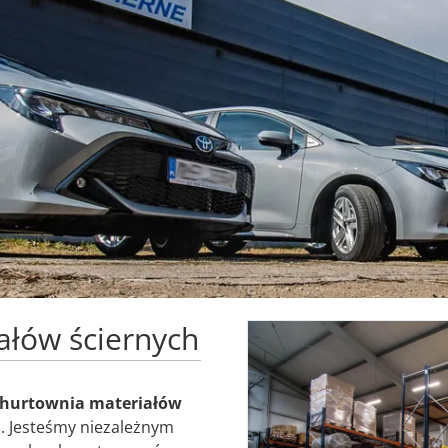
ałów ściernych
hurtownia materiałów
. Jesteśmy niezależnym