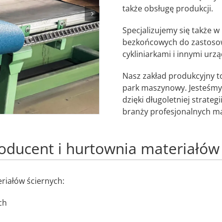
także obsługę produkcji.
Specjalizujemy się także w
bezkońcowych do zastosowan
cykliniarkami i innymi ur
Nasz zakład produkcyjny t
park maszynowy. Jesteśmy
dzięki długoletniej strateg
branży profesjonalnych ma
oducent i hurtownia materiałów 
riałów ściernych:
ch