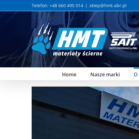
Skip
Telefon: +48 660 495 014
|
sklep@hmt-abr.pl
to
content
Home
Nasze marki
O