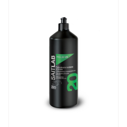
83,92 zł
do
136,69 zł