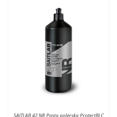
do
114,44 zł
SAITLAB 42 NR Pasta polerska ProtectBLC