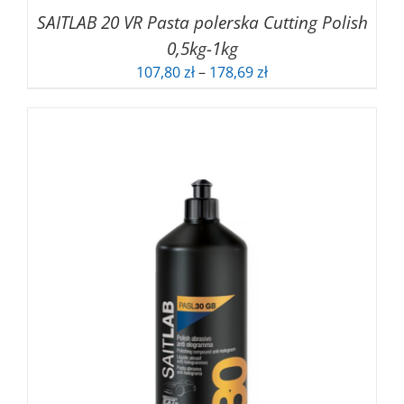
SAITLAB 20 VR Pasta polerska Cutting Polish
0,5kg-1kg
Zakres
107,80
zł
–
178,69
zł
cen:
od
107,80 zł
do
178,69 zł