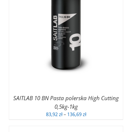
SAITLAB 10 BN Pasta polerska High Cutting
0,5kg-1kg
Zakres
83,92
zł
–
136,69
zł
cen:
od