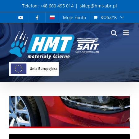
Skip
Telefon: +48 660 495 014
|
sklep@hmt-abr.pl
to
KOSZYK
Moje konto
content