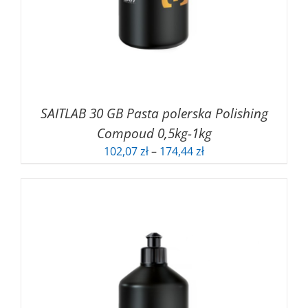
SAITLAB 30 GB Pasta polerska Polishing
Compoud 0,5kg-1kg
Zakres
102,07
zł
–
174,44
zł
cen:
od
102,07 zł
do
174,44 zł