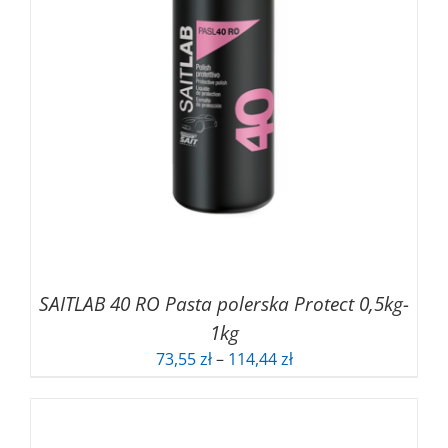
SAITLAB 40 RO Pasta polerska Protect 0,5kg-
1kg
Zakres
73,55
zł
–
114,44
zł
cen:
od
73,55 zł