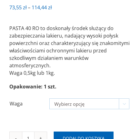
Zakres
73,55
zł
–
114,44
zł
cen:
od
PASTA 40 RO to doskonały środek służący do
73,55 zł
zabezpieczania lakieru, nadający wysoki połysk
do
powierzchni oraz charakteryzujący się znakomitymi
114,44 zł
właściwościami ochronnymi lakieru przed
szkodliwym działaniem warunków
atmosferycznych.
Waga 0,5kg lub 1kg.
Opakowanie: 1 szt.
Waga

DODAJ DO KOSZYKA