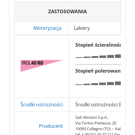
ZASTOSOWANIA
Motoryzacja
Lakiery
Stopień ścieralności
Stopień polerowania
Środki ostrożności
Środki ostrożności BHP => 
Sait Abrasivi S.p.A..
Via Torino-Pianezza, 20
Producent
10093 Collegno (TO) – Italy
tel. + 39 011 40 77 111 fax. + 39 0