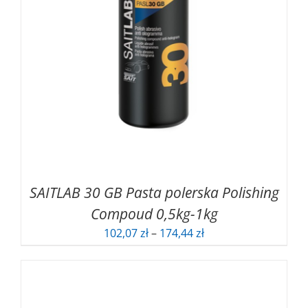
SAITLAB 30 GB Pasta polerska Polishing
Compoud 0,5kg-1kg
Zakres
102,07
zł
–
174,44
zł
cen:
od
102,07 zł
do