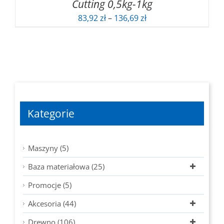
Cutting 0,5kg-1kg
Zakres
83,92
zł
–
136,69
zł
cen:
od
83,92 zł
do
136,69 zł
Kategorie
Maszyny (5)
Baza materiałowa (25)
Promocje (5)
Akcesoria (44)
Drewno (106)