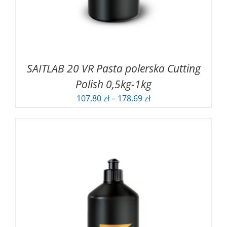
SAITLAB 20 VR Pasta polerska Cutting
Polish 0,5kg-1kg
Zakres
107,80
zł
–
178,69
zł
cen:
od
107,80 zł
do
178,69 zł