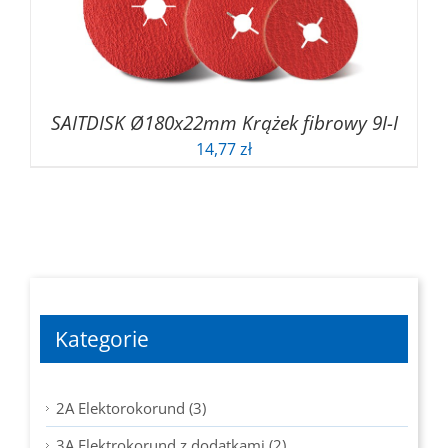
SAITDISK Ø180x22mm Krążek fibrowy 9I-I
14,77
zł
Kategorie
2A Elektorokorund (3)
3A Elektrokorund z dodatkami (2)