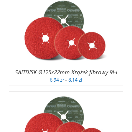
SAITDISK Ø125x22mm Krążek fibrowy 9I-I
Zakres
6,94
zł
–
8,14
zł
cen:
od
6,94 zł
do
8,14 zł