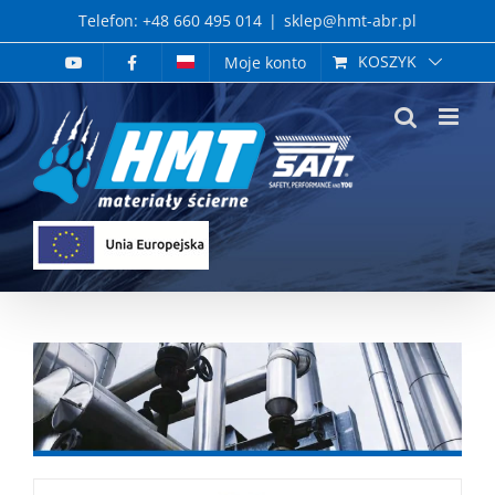
Skip
Telefon: +48 660 495 014
|
sklep@hmt-abr.pl
to
KOSZYK
Moje konto
content