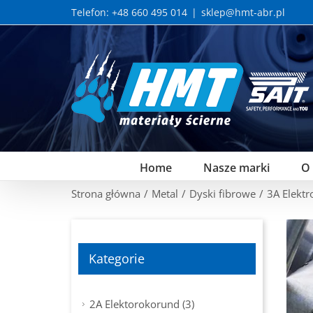
Skip
Telefon: +48 660 495 014
|
sklep@hmt-abr.pl
to
content
Home
Nasze marki
O
Strona główna
/
Metal
/
Dyski fibrowe
/
3A Elekt
Kategorie
2A Elektorokorund (3)