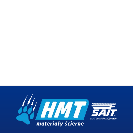
3,67 zł
3,