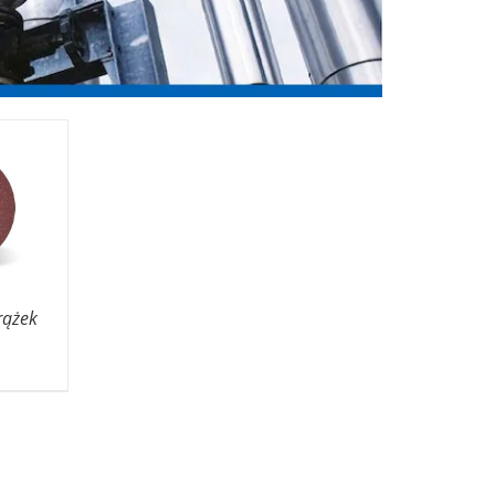
rążek
akres
n:
d
00 zł
o