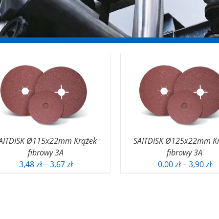
AITDISK Ø115x22mm Krążek
SAITDISK Ø125x22mm K
fibrowy 3A
fibrowy 3A
Zakres
Z
3,48
zł
–
3,67
zł
0,00
zł
–
3,90
zł
cen:
ce
od
o
3,48 zł
0,
do
d