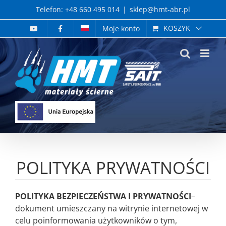
Skip
Telefon: +48 660 495 014
|
sklep@hmt-abr.pl
to
KOSZYK
Moje konto
content
POLITYKA PRYWATNOŚCI
POLITYKA BEZPIECZEŃSTWA I PRYWATNOŚCI
–
dokument umieszczany na
witrynie internetowej
w
celu poinformowania użytkowników o tym,