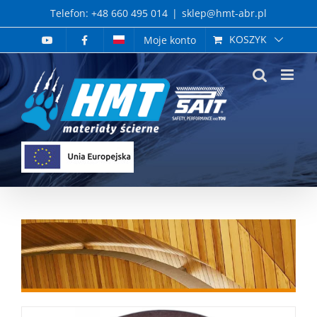
Skip
Telefon: +48 660 495 014
|
sklep@hmt-abr.pl
to
KOSZYK
Moje konto
content