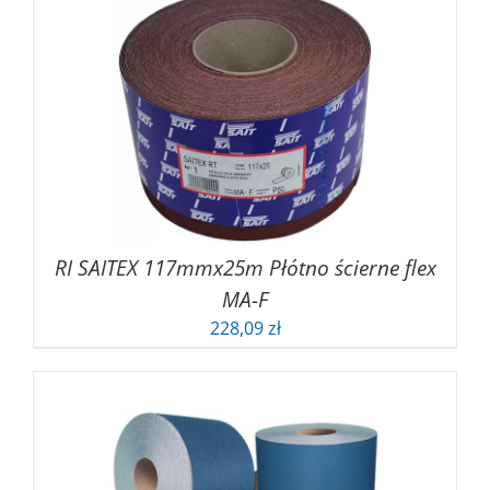
RI SAITEX 117mmx25m Płótno ścierne flex
MA-F
228,09
zł