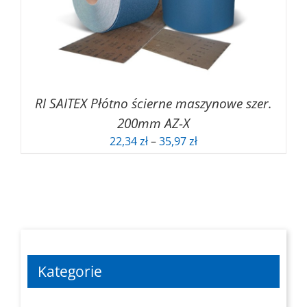
RI SAITEX Płótno ścierne maszynowe szer.
200mm AZ-X
Zakres
22,34
zł
–
35,97
zł
cen:
od
22,34 zł
do
35,97 zł
Kategorie