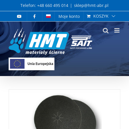
Skip
Telefon: +48 660 495 014
|
sklep@hmt-abr.pl
to
KOSZYK
Moje konto
content