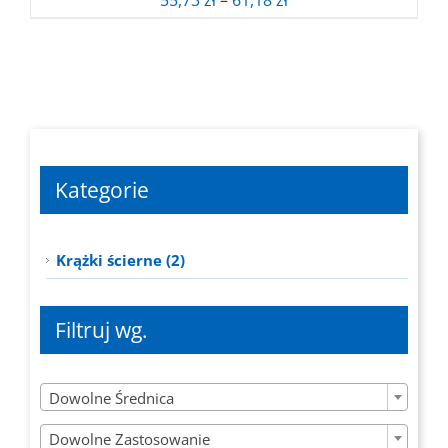
55,73
zł
–
61,18
zł
cen:
od
55,73 zł
do
61,18 zł
Kategorie
Krążki ścierne (2)
Filtruj wg.

Dowolne Średnica

Dowolne Zastosowanie