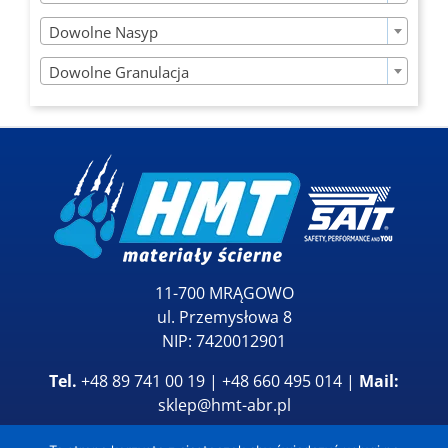

Dowolne Nasyp

Dowolne Granulacja
11-700 MRĄGOWO
ul. Przemysłowa 8
NIP: 7420012901
Tel.
+48 89 741 00 19 | +48 660 495 014 |
Mail:
sklep@hmt-abr.pl