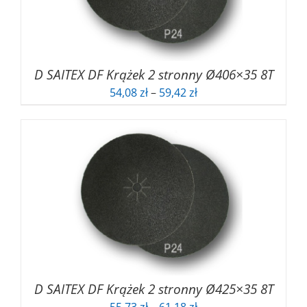
D SAITEX DF Krążek 2 stronny Ø406×35 8T
Zakres
54,08
zł
–
59,42
zł
cen:
od
54,08 zł
do
59,42 zł
D SAITEX DF Krążek 2 stronny Ø425×35 8T
Zakres