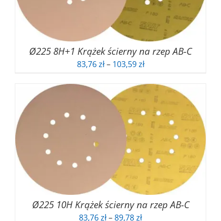
Ø225 8H+1 Krążek ścierny na rzep AB-C
Zakres
83,76
zł
–
103,59
zł
cen:
od
83,76 zł
do
103,59 zł
Ø225 10H Krążek ścierny na rzep AB-C
Zakres
83,76
zł
–
89,78
zł