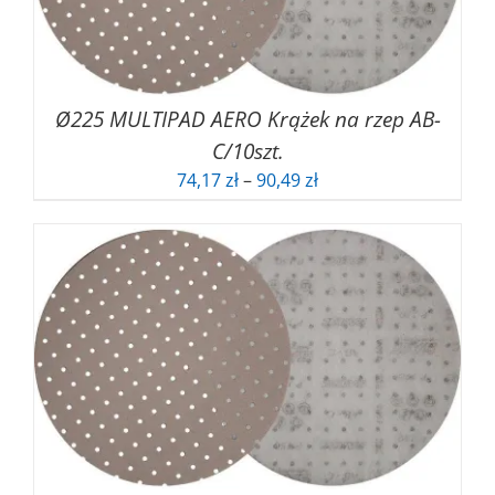
Ø225 MULTIPAD AERO Krążek na rzep AB-
C/10szt.
Zakres
74,17
zł
–
90,49
zł
cen:
od
74,17 zł
do
90,49 zł