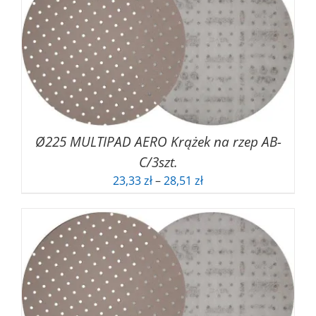
9,99 zł
Ø225 MULTIPAD AERO Krążek na rzep AB-
C/3szt.
Zakres
23,33
zł
–
28,51
zł
cen:
od
23,33 zł
do
28,51 zł