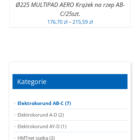
Ø225 MULTIPAD AERO Krążek na rzep AB-
C/25szt.
Zakres
176,70
zł
–
215,59
zł
cen:
od
176,70 zł
do
215,59 zł
Kategorie
Elektrokorund AB-C (7)
Elektrokorund A-D (2)
Elektrokorund AY-D (1)
HMTnet siatka (3)