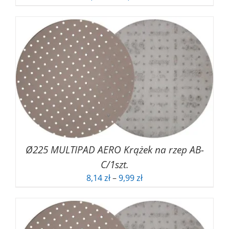
cen:
od
83,76 zł
do
89,78 zł
Ø225 MULTIPAD AERO Krążek na rzep AB-
C/1szt.
Zakres
8,14
zł
–
9,99
zł
cen:
od
8,14 zł
do