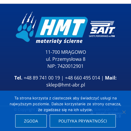
11-700 MRĄGOWO
ul. Przemysłowa 8
NIP: 7420012901
Tel.
+48 89 741 00 19 | +48 660 495 014 |
Mail:
sklep@hmt-abr.pl
Ta strona korzysta z ciasteczek aby świadczyć usługi na
najwyższym poziomie. Dalsze korzystanie ze strony oznacza,
© Copyright
2026
HMT Producent materiałów ściernych
- All
że zgadzasz się na ich użycie.
Rights Reserved
ZGODA
POLITYKA PRYWATNOŚCI
YouTube
Facebook