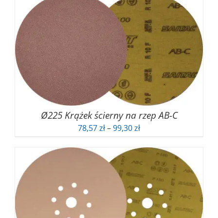
Ø225 Krążek ścierny na rzep AB-C
Zakres
78,57
zł
–
99,30
zł
cen:
od
78,57 zł
do
99,30 zł