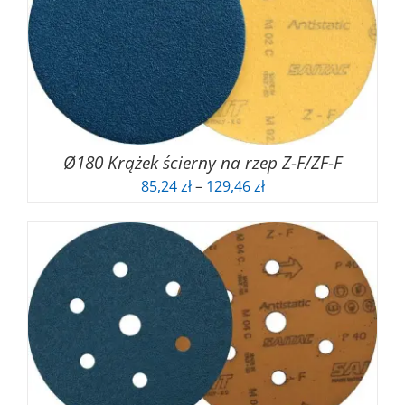
Ø180 Krążek ścierny na rzep Z-F/ZF-F
Zakres
85,24
zł
–
129,46
zł
cen:
od
85,24 zł
do
129,46 zł