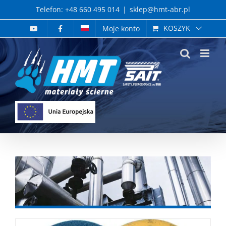
Skip
Telefon: +48 660 495 014
|
sklep@hmt-abr.pl
to
KOSZYK
Moje konto
content