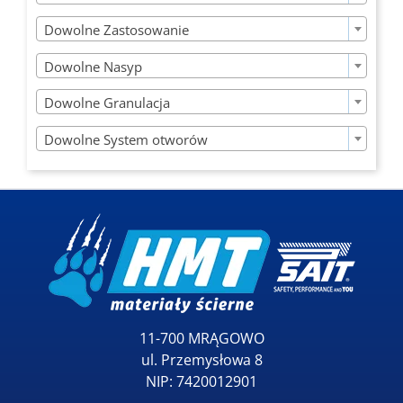

Dowolne Zastosowanie

Dowolne Nasyp

Dowolne Granulacja

Dowolne System otworów
11-700 MRĄGOWO
ul. Przemysłowa 8
NIP: 7420012901