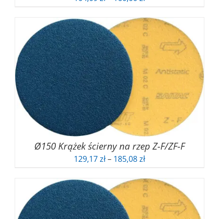
cen:
od
104,09 zł
do
160,00 zł
Ø150 Krążek ścierny na rzep Z-F/ZF-F
Zakres
129,17
zł
–
185,08
zł
cen:
od
129,17 zł
do
185,08 zł