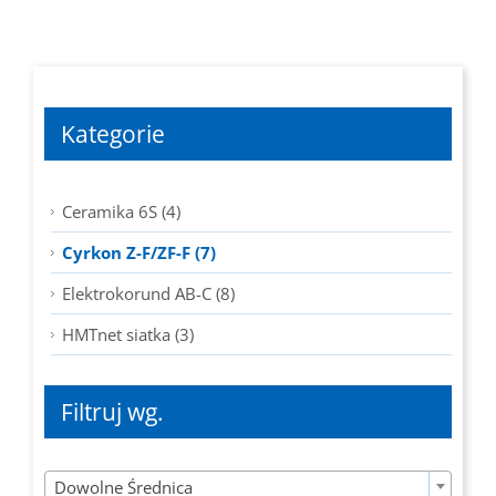
100,18 zł
do
188,92 zł
Kategorie
Ceramika 6S (4)
Cyrkon Z-F/ZF-F (7)
Elektrokorund AB-C (8)
HMTnet siatka (3)
Filtruj wg.

Dowolne Średnica