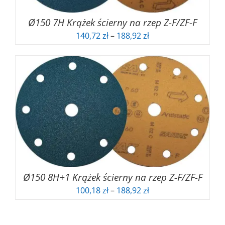
Ø150 7H Krążek ścierny na rzep Z-F/ZF-F
Zakres
140,72
zł
–
188,92
zł
cen:
od
140,72 zł
do
188,92 zł
Ø150 8H+1 Krążek ścierny na rzep Z-F/ZF-F
Zakres
100,18
zł
–
188,92
zł
cen:
od