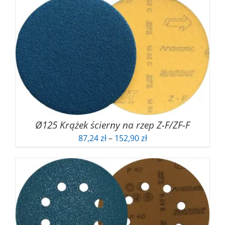
Ø125 Krążek ścierny na rzep Z-F/ZF-F
Zakres
87,24
zł
–
152,90
zł
cen:
od
87,24 zł
do
152,90 zł