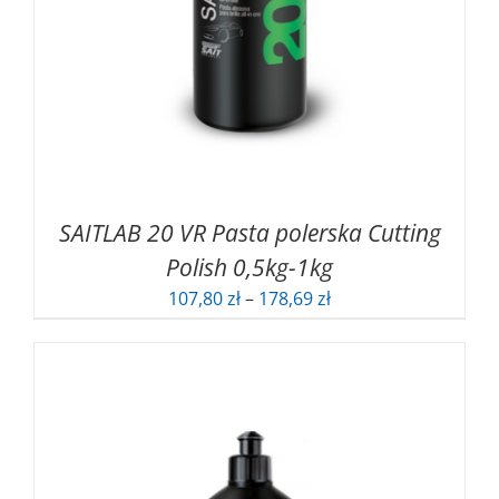
SAITLAB 20 VR Pasta polerska Cutting
Polish 0,5kg-1kg
Zakres
107,80
zł
–
178,69
zł
cen:
od
107,80 zł
do
178,69 zł