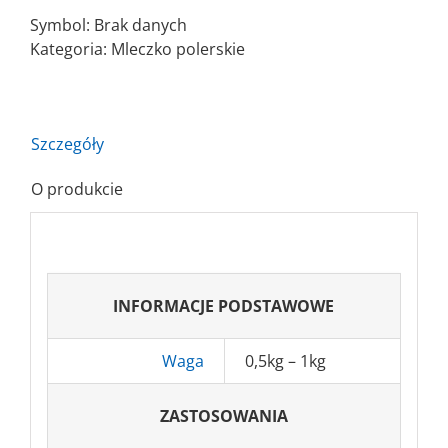
GB
Symbol:
Brak danych
Pasta
Kategoria:
Mleczko polerskie
polerska
Polishing
Compoud
0,5kg-
Szczegóły
1kg
O produkcie
INFORMACJE PODSTAWOWE
Waga
0,5kg – 1kg
ZASTOSOWANIA