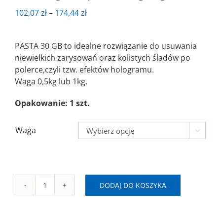
Zakres
102,07
zł
–
174,44
zł
cen:
od
PASTA 30 GB to idealne rozwiązanie do usuwania
102,07 zł
niewielkich zarysowań oraz kolistych śladów po
do
polerce,czyli tzw. efektów hologramu.
174,44 zł
Waga 0,5kg lub 1kg.
Opakowanie: 1 szt.
Waga

DODAJ DO KOSZYKA
ilość
SAITLAB
30