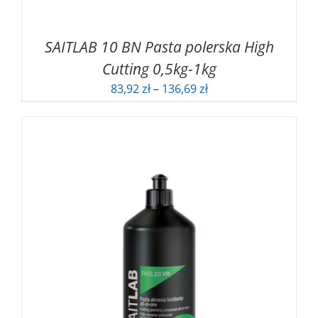
SAITLAB 10 BN Pasta polerska High
Cutting 0,5kg-1kg
Zakres
83,92
zł
–
136,69
zł
cen:
od
83,92 zł
do
136,69 zł