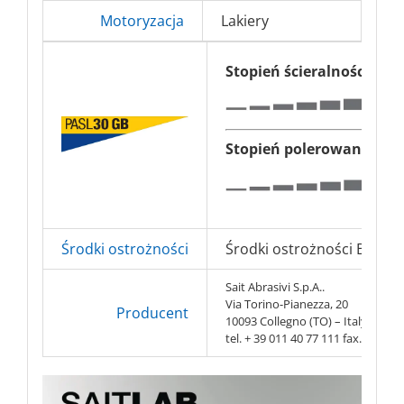
Motoryzacja
Lakiery
Stopień ścieralności
Stopień polerowania
Środki ostrożności
Środki ostrożności BHP => 
Sait Abrasivi S.p.A..
Via Torino-Pianezza, 20
Producent
10093 Collegno (TO) – Italy
tel. + 39 011 40 77 111 fax. + 39 0