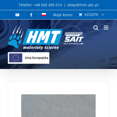
Skip
Telefon: +48 660 495 014
|
sklep@hmt-abr.pl
to
KOSZYK
Moje konto
content