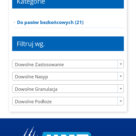
Kategorie
Do pasów bezkońcowych (21)
Filtruj wg.

Dowolne Zastosowanie

Dowolne Nasyp

Dowolne Granulacja

Dowolne Podłoże