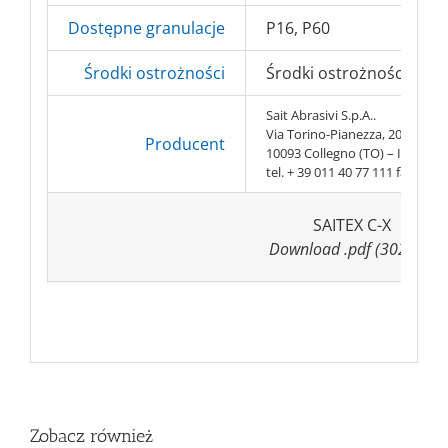
Dostępne granulacje
P16, P60
Środki ostrożności
Środki ostrożności BHP =
Sait Abrasivi S.p.A..
Via Torino-Pianezza, 20
Producent
10093 Collegno (TO) – Italy
tel. + 39 011 40 77 111 fax. + 3
SAITEX C-X
Download .pdf (302 KB)
Zobacz również