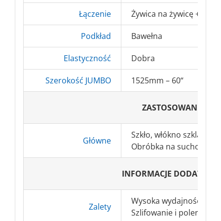
Łączenie
Żywica na żywicę + aktyw
Podkład
Bawełna
Elastyczność
Dobra
Szerokość JUMBO
1525mm – 60“
ZASTOSOWANIA
Szkło, włókno szklane, p
Główne
Obróbka na sucho.
INFORMACJE DODATKOW
Wysoka wydajność
Zalety
Szlifowanie i polerowan