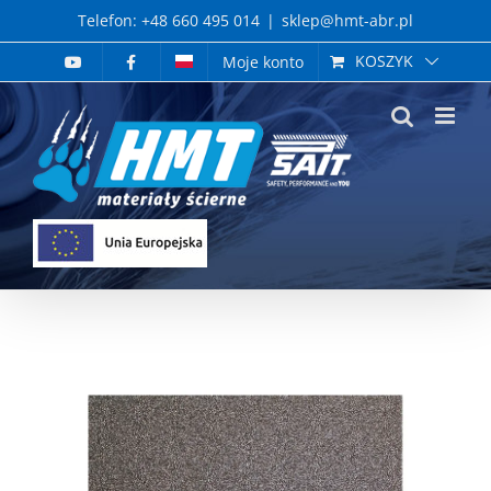
Skip
Telefon: +48 660 495 014
|
sklep@hmt-abr.pl
to
KOSZYK
Moje konto
content