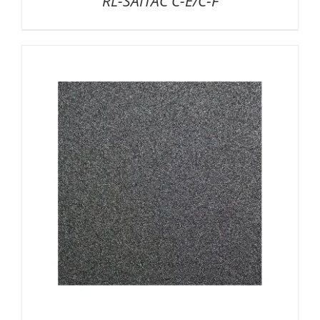
RL-SAITAC C-E/C-F