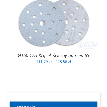
111,79 zł
do
223,56 zł
Ø150 17H Krążek ścierny na rzep 6S
Zakres
111,79
zł
–
223,56
zł
cen:
od
111,79 zł
do
223,56 zł