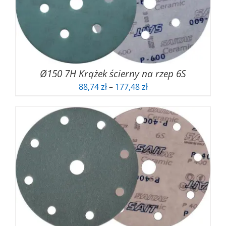
Ø150 7H Krążek ścierny na rzep 6S
Zakres
88,74
zł
–
177,48
zł
cen:
od
88,74 zł
do
177,48 zł