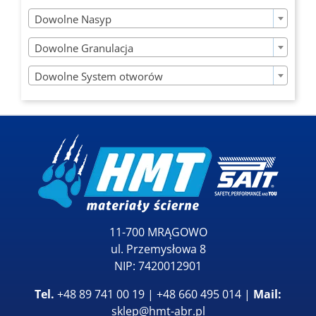

Dowolne Nasyp

Dowolne Granulacja

Dowolne System otworów
11-700 MRĄGOWO
ul. Przemysłowa 8
NIP: 7420012901
Tel.
+48 89 741 00 19 | +48 660 495 014 |
Mail:
sklep@hmt-abr.pl