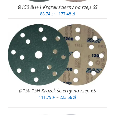
Ø150 8H+1 Krążek ścierny na rzep 6S
Zakres
88,74
zł
–
177,48
zł
cen:
od
88,74 zł
do
177,48 zł
Ø150 15H Krążek ścierny na rzep 6S
Zakres
111,79
zł
–
223,56
zł
cen:
od