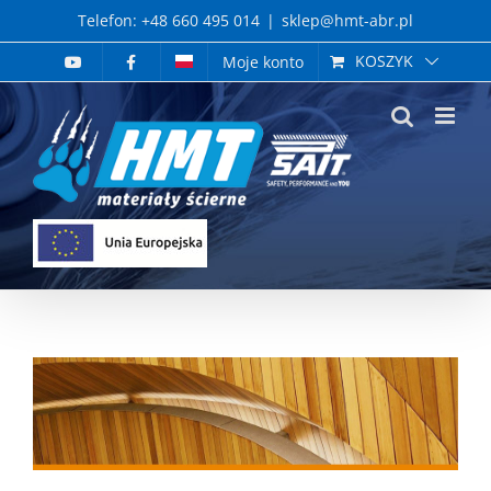
Skip
Telefon: +48 660 495 014
|
sklep@hmt-abr.pl
to
KOSZYK
Moje konto
content