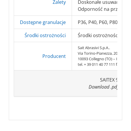
Zalety
Doskonałe usuwanie n
Odporność na przegrzew
Dostępne granulacje
P36, P40, P60, P80, P100
Środki ostrożności
Środki ostrożności BHP =
Sait Abrasivi S.p.A..
Via Torino-Pianezza, 20
Producent
10093 Collegno (TO) – Italy
tel. + 39 011 40 77 111 fax. + 3
SAITEX 9S-H
Download .pdf (308 