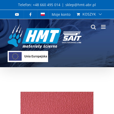
Skip
Telefon: +48 660 495 014
|
sklep@hmt-abr.pl
to
KOSZYK
Moje konto
content