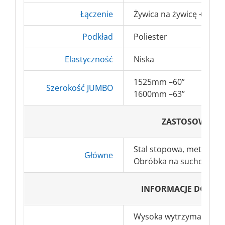
Łączenie
Żywica na żywicę + akt
Podkład
Poliester
Elastyczność
Niska
1525mm –60”
Szerokość JUMBO
1600mm –63’’
ZASTOSOWANI
Stal stopowa, metale ni
Główne
Obróbka na sucho.
INFORMACJE DODA
Wysoka wytrzymałość