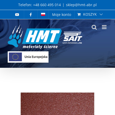
Skip
Telefon: +48 660 495 014
|
sklep@hmt-abr.pl
to
KOSZYK
Moje konto
content