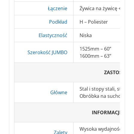
Łączenie
Żywica na żywicę + akty
Podkład
H – Poliester
Elastyczność
Niska
1525mm – 60”
Szerokość JUMBO
1600mm – 63’’
ZASTOSOWA
Stal i stopy stali, stal 
Główne
Obróbka na sucho i mok
INFORMACJE DO
Wysoka wydajność i wyt
Zalety