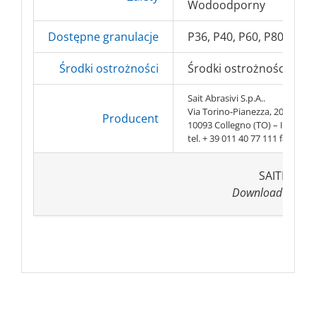
Wodoodporny
Dostępne granulacje
P36, P40, P60, P80, P100
Środki ostrożności
Środki ostrożności BHP =
Sait Abrasivi S.p.A..
Via Torino-Pianezza, 20
Producent
10093 Collegno (TO) – Italy
tel. + 39 011 40 77 111 fax. + 3
SAITEX 2A
Download .pdf (