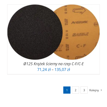
Ø125 Krążek ścierny na rzep C-F/C-E
Zakres
71,24
zł
–
135,07
zł
cen:
od
71,24 zł
1
2
3
Kolejny
do
135,07 zł