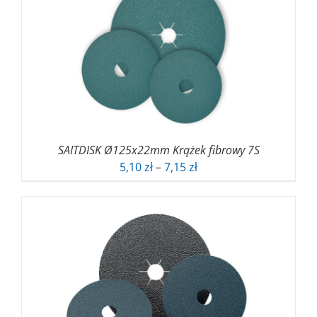
do
4,88 zł
SAITDISK Ø125x22mm Krążek fibrowy 7S
Zakres
5,10
zł
–
7,15
zł
cen:
od
5,10 zł
do
7,15 zł