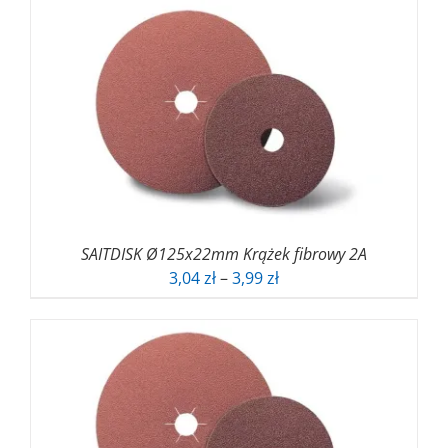
od
2,63 zł
do
3,57 zł
SAITDISK Ø125x22mm Krążek fibrowy 2A
Zakres
3,04
zł
–
3,99
zł
cen:
od
3,04 zł
do
3,99 zł