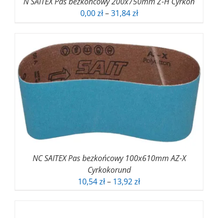
N SAITEX Pas bezkońcowy 200x750mm Z-H Cyrkon
Zakres
0,00
zł
–
31,84
zł
cen:
od
0,00 zł
do
31,84 zł
NC SAITEX Pas bezkońcowy 100x610mm AZ-X
Cyrkokorund
Zakres
10,54
zł
–
13,92
zł
cen:
od
10,54 zł