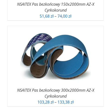
NSAITEX Pas bezkońcowy 150x2000mm AZ-X
Cyrkokorund
Zakres
51,68
zł
–
74,00
zł
cen:
od
51,68 zł
do
74,00 zł
NSAITEX Pas bezkońcowy 300x2000mm AZ-X
Cyrkokorund
Zakres
103,28
zł
–
133,38
zł
cen: