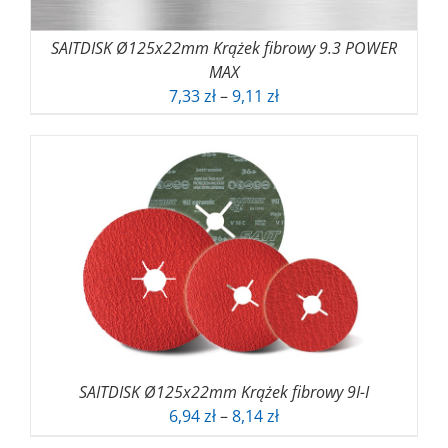
SAITDISK Ø125x22mm Krążek fibrowy 9.3 POWER
MAX
Zakres
7,33
zł
–
9,11
zł
cen:
od
7,33 zł
do
9,11 zł
SAITDISK Ø125x22mm Krążek fibrowy 9I-I
Zakres
6,94
zł
–
8,14
zł
cen: