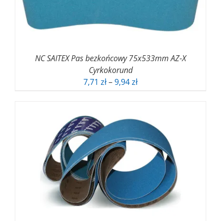
NC SAITEX Pas bezkońcowy 75x533mm AZ-X
Cyrkokorund
Zakres
7,71
zł
–
9,94
zł
cen:
od
7,71 zł
do
9,94 zł