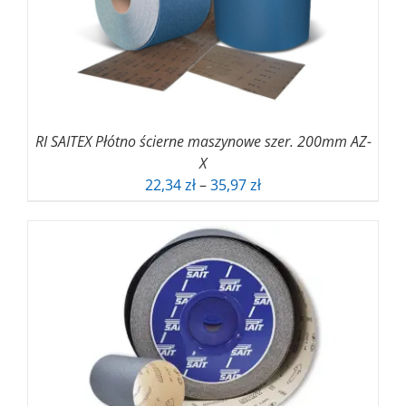
RI SAITEX Płótno ścierne maszynowe szer. 200mm AZ-
X
Zakres
22,34
zł
–
35,97
zł
cen:
od
22,34 zł
do
35,97 zł