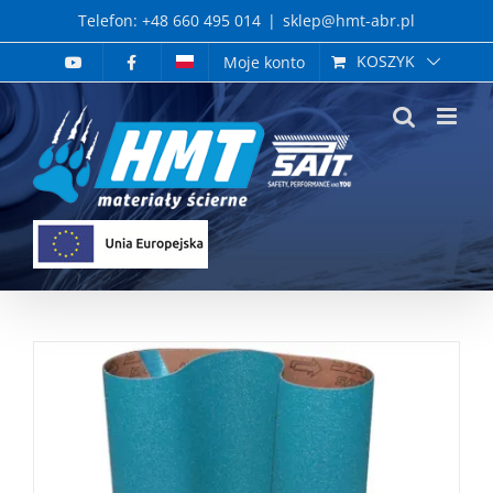
Skip
Telefon: +48 660 495 014
|
sklep@hmt-abr.pl
to
KOSZYK
Moje konto
content