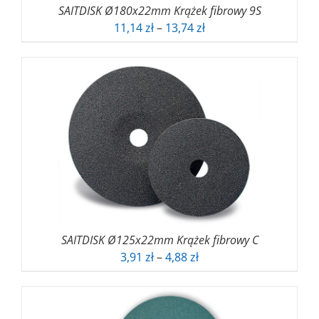
SAITDISK Ø180x22mm Krążek fibrowy 9S
Zakres
11,14
zł
–
13,74
zł
cen:
od
11,14 zł
do
13,74 zł
SAITDISK Ø125x22mm Krążek fibrowy C
Zakres
3,91
zł
–
4,88
zł
cen:
od
3,91 zł