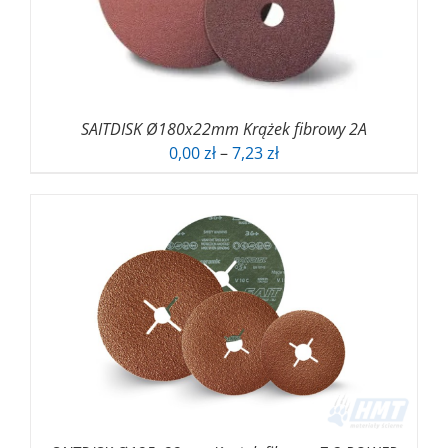
SAITDISK Ø180x22mm Krążek fibrowy 2A
Zakres
0,00
zł
–
7,23
zł
cen:
od
0,00 zł
do
7,23 zł