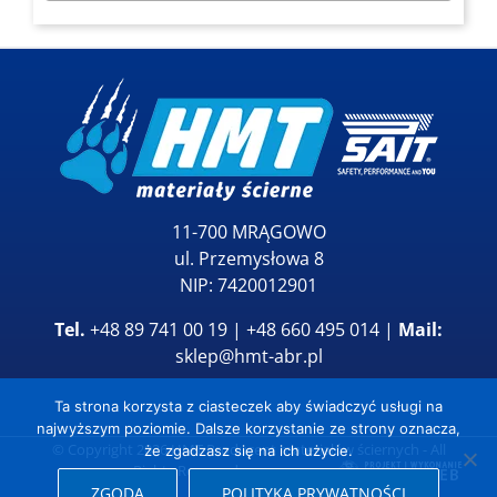
11-700 MRĄGOWO
ul. Przemysłowa 8
NIP: 7420012901
Tel.
+48 89 741 00 19 | +48 660 495 014 |
Mail:
sklep@hmt-abr.pl
Ta strona korzysta z ciasteczek aby świadczyć usługi na
najwyższym poziomie. Dalsze korzystanie ze strony oznacza,
© Copyright
2026
HMT Producent materiałów ściernych
- All
że zgadzasz się na ich użycie.
Rights Reserved
ZGODA
POLITYKA PRYWATNOŚCI