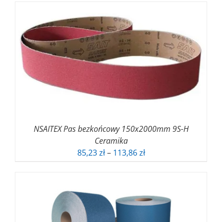
od
103,28 zł
do
133,38 zł
NSAITEX Pas bezkońcowy 150x2000mm 9S-H
Ceramika
Zakres
85,23
zł
–
113,86
zł
cen:
od
85,23 zł
do
113,86 zł