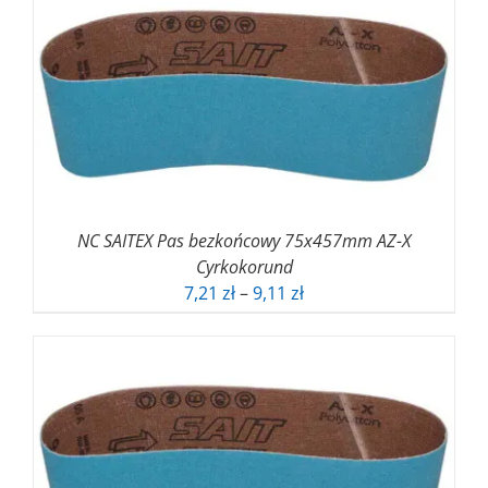
do
13,92 zł
NC SAITEX Pas bezkońcowy 75x457mm AZ-X
Cyrkokorund
Zakres
7,21
zł
–
9,11
zł
cen:
od
7,21 zł
do
9,11 zł