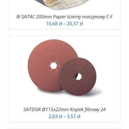
RI SAITAC 200mm Papier ścierny maszynowy C-F
Zakres
10,68
zł
–
20,37
zł
cen:
od
10,68 zł
do
20,37 zł
SAITDISK Ø115x22mm Krążek fibrowy 2A
Zakres
2,63
zł
–
3,57
zł
cen: