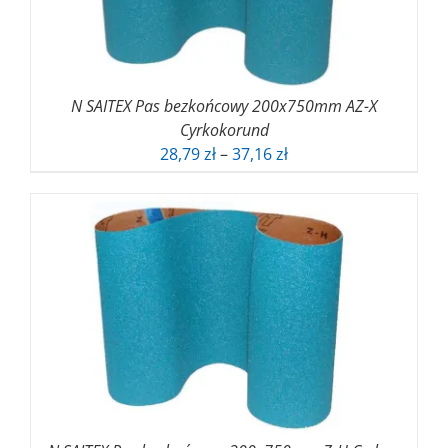
N SAITEX Pas bezkońcowy 200x750mm AZ-X
Cyrkokorund
Zakres
28,79
zł
–
37,16
zł
cen:
od
28,79 zł
do
37,16 zł