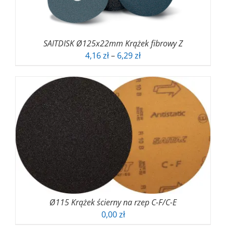
SAITDISK Ø125x22mm Krążek fibrowy Z
Zakres
4,16
zł
–
6,29
zł
cen:
od
4,16 zł
do
6,29 zł
Ø115 Krążek ścierny na rzep C-F/C-E
0,00
zł