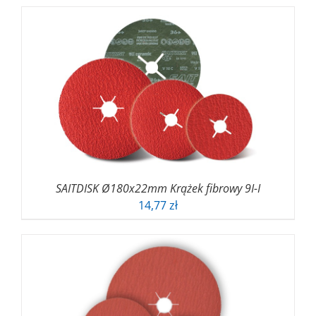
od
6,94 zł
do
8,14 zł
SAITDISK Ø180x22mm Krążek fibrowy 9I-I
14,77
zł