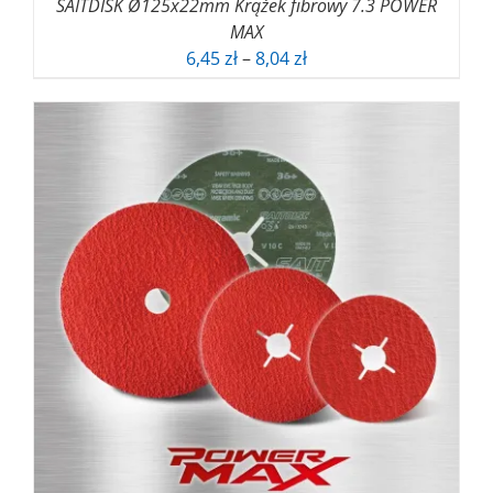
SAITDISK Ø125x22mm Krążek fibrowy 7.3 POWER
MAX
Zakres
6,45
zł
–
8,04
zł
cen:
od
6,45 zł
do
8,04 zł