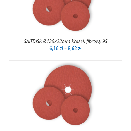
SAITDISK Ø125x22mm Krążek fibrowy 9S
Zakres
6,16
zł
–
8,62
zł
cen:
od
6,16 zł
do
8,62 zł