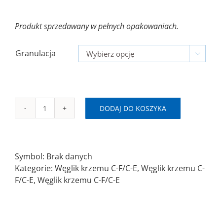
Produkt sprzedawany w pełnych opakowaniach.
Granulacja

DODAJ DO KOSZYKA
ilość
Ø115
Krążek
ścierny
Symbol:
Brak danych
na
Kategorie:
Węglik krzemu C-F/C-E
,
Węglik krzemu C-
rzep
F/C-E
,
Węglik krzemu C-F/C-E
C-
F/C-
E