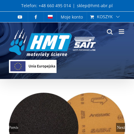
Skip
Telefon: +48 660 495 014
|
sklep@hmt-abr.pl
to
KOSZYK
Moje konto
content
Previous
Next