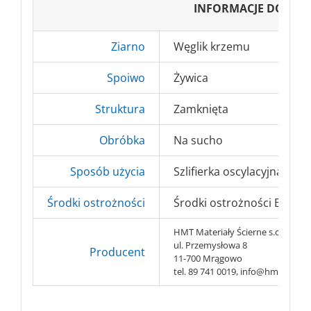
INFORMACJE DODAT
Ziarno
Węglik krzemu
Spoiwo
Żywica
Struktura
Zamknięta
Obróbka
Na sucho
Sposób użycia
Szlifierka oscylacyjna, szli
Środki ostrożności
Środki ostrożności BHP => 
HMT Materiały Ścierne s.c.
ul. Przemysłowa 8
Producent
11-700 Mrągowo
tel. 89 741 0019, info@hmt-abr.pl