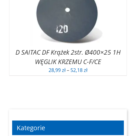
59,42 zł
D SAITAC DF Krążek 2str. Ø400×25 1H
WĘGLIK KRZEMU C-F/CE
Zakres
28,99
zł
–
52,18
zł
cen:
od
28,99 zł
do
52,18 zł
Kategorie