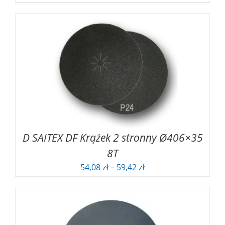
cen:
od
90,79 zł
do
174,01 zł
D SAITEX DF Krążek 2 stronny Ø406×35
8T
Zakres
54,08
zł
–
59,42
zł
cen:
od
54,08 zł
do