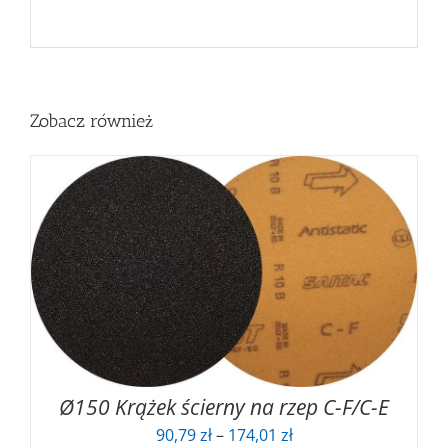
Zobacz również
Ø150 Krążek ścierny na rzep C-F/C-E
Zakres
90,79
zł
–
174,01
zł