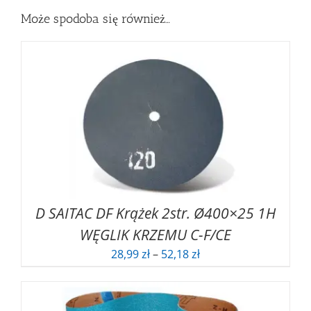
Może spodoba się również…
D SAITAC DF Krążek 2str. Ø400×25 1H
WĘGLIK KRZEMU C-F/CE
Zakres
28,99
zł
–
52,18
zł
cen:
od
28,99 zł