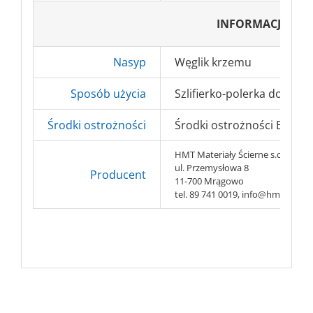
INFORMACJE DO
Nasyp
Węglik krzemu
Sposób użycia
Szlifierko-polerka do podł
Środki ostrożności
Środki ostrożności BHP => 
HMT Materiały Ścierne s.c.
ul. Przemysłowa 8
Producent
11-700 Mrągowo
tel. 89 741 0019, info@hmt-abr.pl