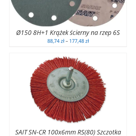
Ø150 8H+1 Krążek ścierny na rzep 6S
Zakres
88,74
zł
–
177,48
zł
cen:
od
88,74 zł
do
177,48 zł
SAIT SN-CR 100x6mm RS(80) Szczotka