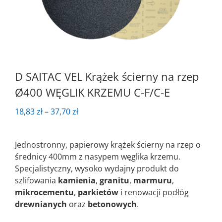
D SAITAC VEL Krążek ścierny na rzep
Ø400 WĘGLIK KRZEMU C-F/C-E
Zakres
18,83
zł
–
37,70
zł
cen:
od
Jednostronny, papierowy krążek ścierny na rzep o
18,83 zł
średnicy 400mm z nasypem węglika krzemu.
do
Specjalistyczny, wysoko wydajny produkt do
37,70 zł
szlifowania
kamienia
,
granitu
,
marmuru
,
mikrocementu
,
parkietów
i renowacji podłóg
drewnianych
oraz
betonowych
.