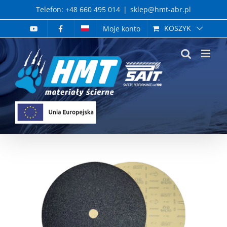
Skip
Telefon: +48 660 495 014
|
sklep@hmt-abr.pl
to
KOSZYK
Moje konto
content