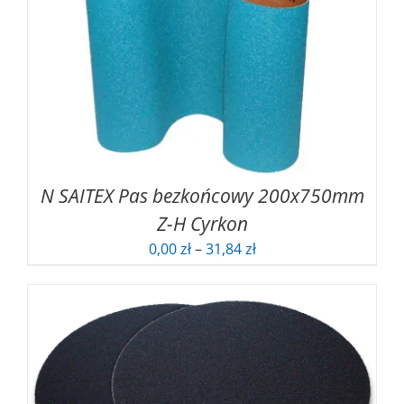
do
52,18 zł
N SAITEX Pas bezkońcowy 200x750mm
Z-H Cyrkon
Zakres
0,00
zł
–
31,84
zł
cen:
od
0,00 zł
do
31,84 zł