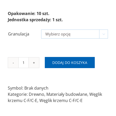
Opakowanie: 10 szt.
Jednostka sprzedaży: 1 szt.
Granulacja

DODAJ DO KOSZYKA
ilość
D
SAITAC
VEL
Symbol:
Brak danych
Krążek
Kategorie:
Drewno
,
Materiały budowlane
,
Węglik
ścierny
krzemu C-F/C-E
,
Węglik krzemu C-F/C-E
na
rzep
Ø400