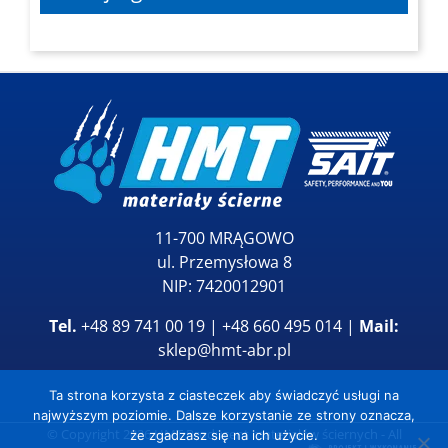
11-700 MRĄGOWO
ul. Przemysłowa 8
NIP: 7420012901
Tel.
+48 89 741 00 19 | +48 660 495 014 |
Mail:
sklep@hmt-abr.pl
Ta strona korzysta z ciasteczek aby świadczyć usługi na
najwyższym poziomie. Dalsze korzystanie ze strony oznacza,
© Copyright
2026
HMT Producent materiałów ściernych
- All
że zgadzasz się na ich użycie.