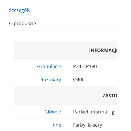
WĘGLIK
Szczegóły
KRZEMU
C-
O produkcie
F/C-
E
INFORMACJE PO
Granulacje
P24 – P180
Rozmiary
Ø400
ZASTOSOWA
Główne
Parkiet, marmur, granit, 
Inne
Farby, lakiery