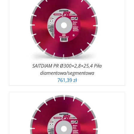
do
37,70 zł
SAITDIAM PR Ø300×2,8×25,4 Piła
diamentowa/segmentowa
761,39
zł