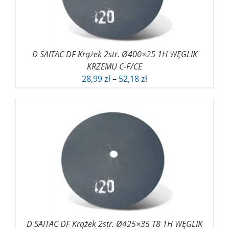
D SAITAC DF Krążek 2str. Ø400×25 1H WĘGLIK
KRZEMU C-F/CE
Zakres
28,99
zł
–
52,18
zł
cen:
od
28,99 zł
do
52,18 zł
D SAITAC DF Krążek 2str. Ø425×35 T8 1H WĘGLIK