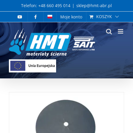
Skip
Telefon: +48 660 495 014
|
sklep@hmt-abr.pl
to
KOSZYK
Moje konto
content