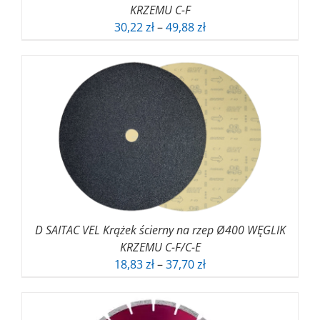
KRZEMU C-F
Zakres
30,22
zł
–
49,88
zł
cen:
od
30,22 zł
do
49,88 zł
D SAITAC VEL Krążek ścierny na rzep Ø400 WĘGLIK
KRZEMU C-F/C-E
Zakres
18,83
zł
–
37,70
zł
cen:
od
18,83 zł