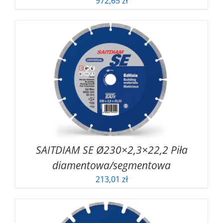
972,65
zł
SAITDIAM SE Ø230×2,3×22,2 Piła
diamentowa/segmentowa
213,01
zł