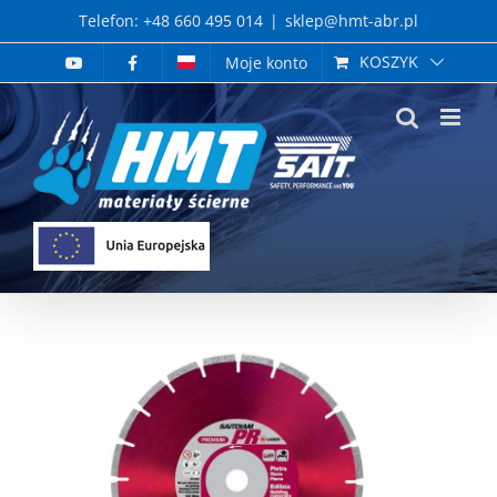
Skip
Telefon: +48 660 495 014
|
sklep@hmt-abr.pl
to
KOSZYK
Moje konto
content