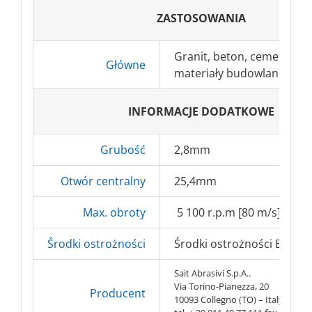
ZASTOSOWANIA
Granit, beton, cement
Główne
materiały budowlane
INFORMACJE DODATKOWE
Grubość
2,8mm
Otwór centralny
25,4mm
Max. obroty
5 100 r.p.m [80 m/s]
Środki ostrożności
Środki ostrożności BHP => 
Sait Abrasivi S.p.A..
Via Torino-Pianezza, 20
Producent
10093 Collegno (TO) – Italy