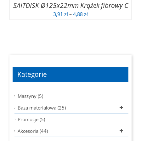
SAITDISK Ø125x22mm Krążek fibrowy C
Zakres
3,91
zł
–
4,88
zł
cen:
od
3,91 zł
do
4,88 zł
Kategorie
Maszyny (5)
Baza materiałowa (25)
Promocje (5)
Akcesoria (44)