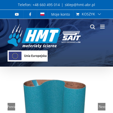
Skip
Telefon: +48 660 495 014
|
sklep@hmt-abr.pl
to
KOSZYK
Moje konto
content
Previous
Next