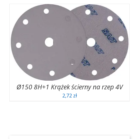
od
140,72 zł
do
188,92 zł
Ø150 8H+1 Krążek ścierny na rzep 4V
2,72
zł