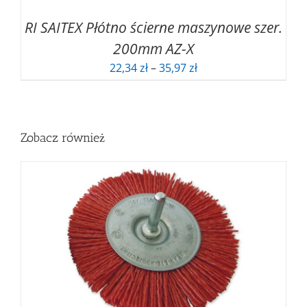
RI SAITEX Płótno ścierne maszynowe szer.
200mm AZ-X
Zakres
22,34
zł
–
35,97
zł
cen:
od
22,34 zł
do
Zobacz również
35,97 zł