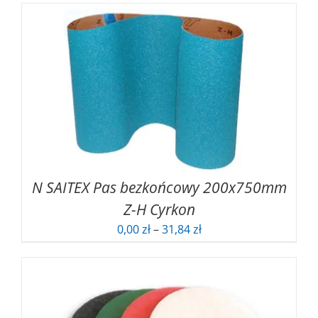
N SAITEX Pas bezkońcowy 200x750mm
Z-H Cyrkon
Zakres
0,00
zł
–
31,84
zł
cen:
od
0,00 zł
do
31,84 zł