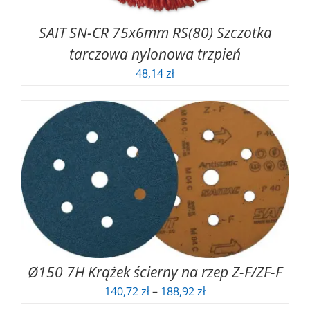
SAIT SN-CR 75x6mm RS(80) Szczotka
tarczowa nylonowa trzpień
48,14
zł
Ø150 7H Krążek ścierny na rzep Z-F/ZF-F
Zakres
140,72
zł
–
188,92
zł
cen: