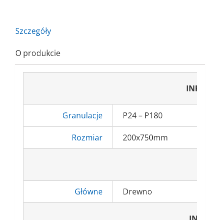
Cyrkokorund
Szczegóły
O produkcie
INFORM
Granulacje
P24 – P180
Rozmiar
200x750mm
ZA
Główne
Drewno
INFORM