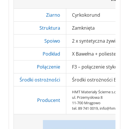
Ziarno
Cyrkokorund
Struktura
Zamknięta
Spoiwo
2 x syntetyczna żywica
Podkład
X Bawełna + poliester
Połączenie
F3 – połączenie stykowe f
Środki ostrożności
Środki ostrożności BHP => 
HMT Materiały Ścierne s.c.
ul. Przemysłowa 8
Producent
11-700 Mrągowo
tel. 89 741 0019, info@hmt-abr.pl