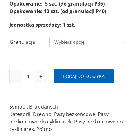
Opakowanie: 5 szt. (do granulacji P36)
Opakowanie: 10 szt. (od granulacji P40)
Jednostka sprzedaży: 1 szt.
Granulacja

DODAJ DO KOSZYKA
ilość
N
SAITEX
Pas
Symbol:
Brak danych
bezkońcowy
Kategorii:
Drewno
,
Pasy bezkońcowe
,
Pasy
200x750mm
bezkońcowe do cykliniarek
,
Pasy bezkońcowe do
AZ-
cykliniarek
,
Płótno
X