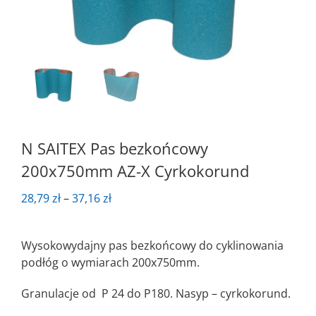
N SAITEX Pas bezkońcowy
200x750mm AZ-X Cyrkokorund
Zakres
28,79
zł
–
37,16
zł
cen:
od
Wysokowydajny pas bezkońcowy do cyklinowania
28,79 zł
podłóg o wymiarach 200x750mm.
do
37,16 zł
Granulacje od P 24 do P180. Nasyp – cyrkokorund.