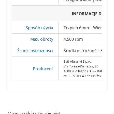
INFORMACJE DODA
Sposób użycia
Trzpień 6mm – Wiertarka, s
Max. obroty
4.500 rpm
Środki ostrożności
Środki ostrożności BHP => 
Sait Abrasivi S.p.A..
Via Torino-Pianezza, 20
Producent
10093 Collegno (TO) – Italy
tel. + 39 011 40 77 111 fax. + 39 0
Może spodoba się również…