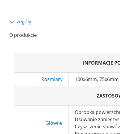
nylonowa
trzpień
Szczegóły
O produkcie
INFORMACJE PODST
Rozmiary
100x6mm, 75x6mm
ZASTOSOWANI
Obróbka powierzchni płaski
Usuwanie zanieczyszczeń, 
Główne
Czyszczenie spawów, połą
Przygotowanie powierzchni