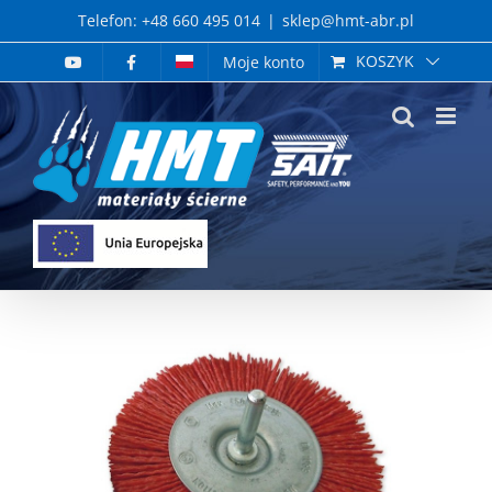
Skip
Telefon: +48 660 495 014
|
sklep@hmt-abr.pl
to
KOSZYK
Moje konto
content