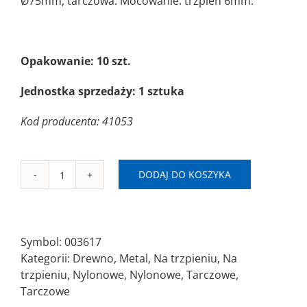
Ø75mm, tarczowa. Mocowanie: trzpień 6mm.
Opakowanie: 10 szt.
Jednostka sprzedaży: 1 sztuka
Kod producenta: 41053
DODAJ DO KOSZYKA
ilość
SAIT
SN-
CR
Symbol:
003617
75x6mm
Kategorii:
Drewno
,
Metal
,
Na trzpieniu
,
Na
RS(80)
trzpieniu
,
Nylonowe
,
Nylonowe
,
Tarczowe
,
Szczotka
Tarczowe
tarczowa