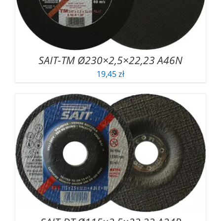
SAIT-TM Ø230×2,5×22,23 A46N
19,45
zł