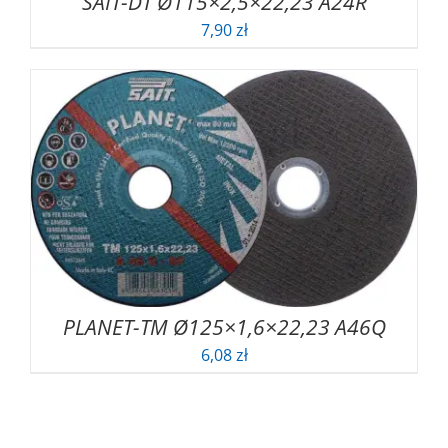
SAIT-DT Ø115×2,5×22,23 A24R
7,90
zł
PLANET-TM Ø125×1,6×22,23 A46Q
6,08
zł