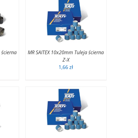
ścierna
MR SAITEX 10x20mm Tuleja ścierna
Z-X
akres
1,66
zł
n:
d
56 zł
o
80 zł