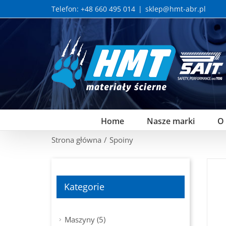
Skip
Telefon: +48 660 495 014
|
sklep@hmt-abr.pl
to
content
Home
Nasze marki
O
Strona główna
/
Spoiny
Kategorie
Maszyny (5)