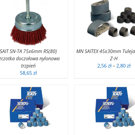
SAIT SN-TA 75x6mm RS(80)
MN SAITEX 45x30mm Tuleja 
zczotka doczołowa nylonowa
Z-H
Z
trzpień
2,56
zł
–
2,80
zł
ce
58,65
zł
o
2,
d
2,