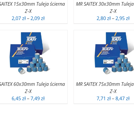
SAITEX 15x30mm Tuleja ścierna
MR SAITEX 30x30mm Tuleja 
Z-X
Z-X
Zakres
Z
2,07
zł
–
2,09
zł
2,80
zł
–
2,95
zł
cen:
ce
od
o
2,07 zł
2,
do
d
2,09 zł
2,
SAITEX 60x30mm Tuleja ścierna
MR SAITEX 75x30mm Tuleja 
Z-X
Z-X
Zakres
Z
6,45
zł
–
7,49
zł
7,71
zł
–
8,47
zł
cen:
ce
od
o
6,45 zł
7,
do
d
7,49 zł
8,