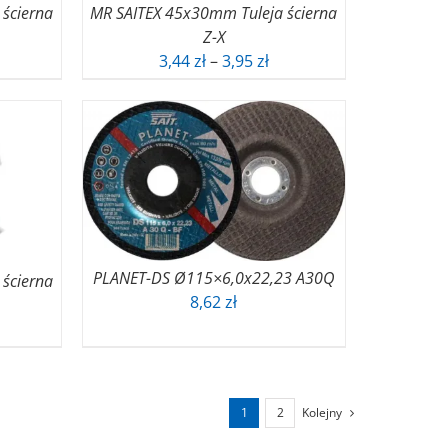
ścierna
MR SAITEX 45x30mm Tuleja ścierna
Z-X
akres
Zakres
3,44
zł
–
3,95
zł
n:
cen:
d
od
80 zł
3,44 zł
o
do
95 zł
3,95 zł
PLANET-DS Ø115×6,0x22,23 A30Q
ścierna
8,62
zł
akres
n:
d
71 zł
1
2
Kolejny
o
47 zł