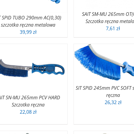
SAIT SM-MU 265mm OT(
T SPID TUBO 290mm AC(0,30)
Szczotka ręczna metal
szczotka ręczna metalowa
7,61
zł
39,99
zł
SIT SPID 245mm PVC SOFT s
ręczna
AIT SN-MU 265mm PCV HARD
26,32
zł
Szczotka ręczna
22,08
zł