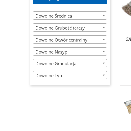

Dowolne Średnica

Dowolne Grubość tarczy

SA
Dowolne Otwór centralny

Dowolne Nasyp

Dowolne Granulacja

Dowolne Typ