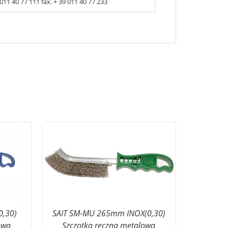
9 011 40 77 111 fax. + 39 011 40 77 233
0,30)
SAIT SM-MU 265mm INOX(0,30)
owa
Szczotka ręczna metalowa