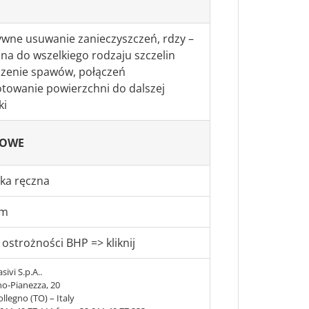
wne usuwanie zanieczyszczeń, rdzy –
na do wszelkiego rodzaju szczelin
czenie spawów, połączeń
towanie powierzchni do dalszej
ki
KOWE
ka ręczna
mm
 ostrożności BHP => kliknij
sivi S.p.A..
no-Pianezza, 20
llegno (TO) – Italy