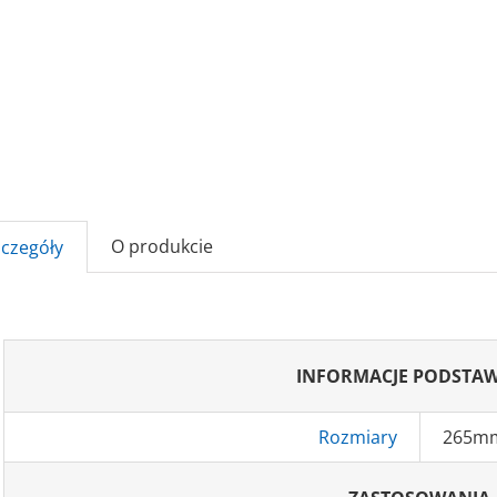
O produkcie
zczegóły
INFORMACJE PODSTA
Rozmiary
265m