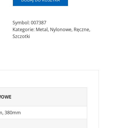
MU
380mm
OT(0,30)
Symbol:
007387
Szczotka
Kategorie:
Metal
,
Nylonowe
,
Ręczne
,
ręczna
Szczotki
metalowa
WOWE
m, 380mm