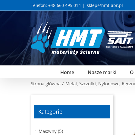
Skip
Telefon: +48 660 495 014
|
sklep@hmt-abr.pl
to
content
Home
Nasze marki
O
Strona główna
/
Metal
,
Szczotki
,
Nylonowe
,
Ręczn
Kategorie
Maszyny (5)