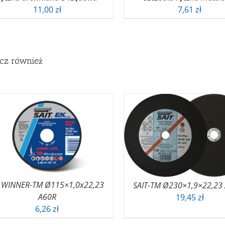
11,00
zł
7,61
zł
cz również
 WINNER-TM Ø115×1,0x22,23
SAIT-TM Ø230×1,9×22,23
A60R
19,45
zł
6,26
zł