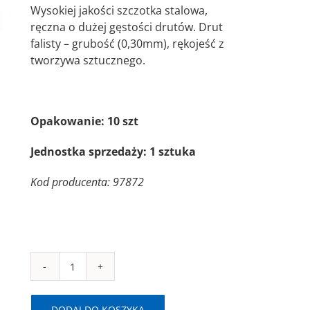
Wysokiej jakości szczotka stalowa,
ręczna o dużej gęstości drutów. Drut
falisty – grubość (0,30mm), rękojeść z
tworzywa sztucznego.
Opakowanie: 10 szt
Jednostka sprzedaży: 1 sztuka
Kod producenta: 97872
ilość
SAIT
SM-
DODAJ DO KOSZYKA