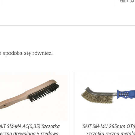
tel. + 3
 spodoba się również…
AIT SM-MA AC(0,35) Szczotka
SAIT SM-MU 265mm OT(
ręczna drewniana 5 rzędowa
Szczotka ręczna metal