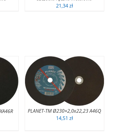
21,34
zł
PLANET-TM Ø230×2,0x22,23 A46Q
 XA46R
14,51
zł