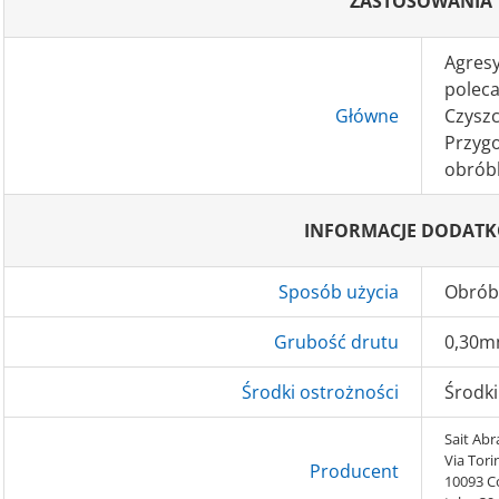
ZASTOSOWANIA
Agresy
poleca
Główne
Czysz
Przygo
obrób
INFORMACJE DODAT
Sposób użycia
Obrób
Grubość drutu
0,30
Środki ostrożności
Środki
Sait Abra
Via Tori
Producent
10093 Co