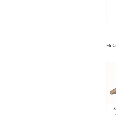
Może
S