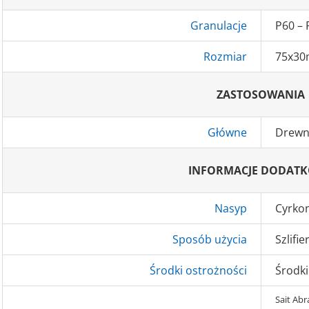
Granulacje
P60 – 
Rozmiar
75x30
ZASTOSOWANIA
Główne
Drewno
INFORMACJE DODAT
Nasyp
Cyrko
Sposób użycia
Szlifi
Środki ostrożności
Środki
Sait Abra