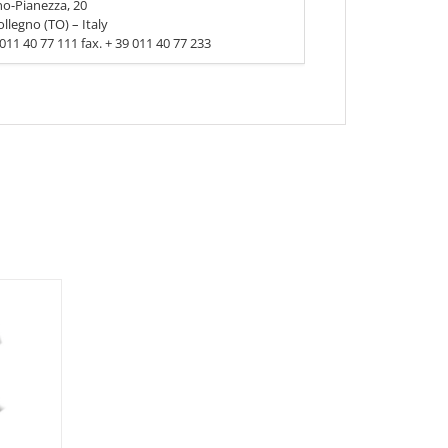
no-Pianezza, 20
llegno (TO) – Italy
9 011 40 77 111 fax. + 39 011 40 77 233