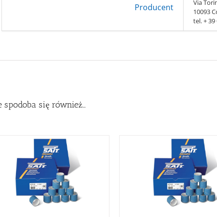
Via Tori
Producent
10093 Co
tel. + 3
 spodoba się również…