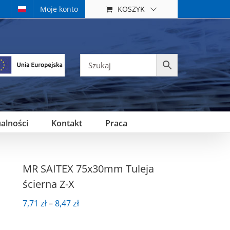
KOSZYK
Moje konto
alności
Kontakt
Praca
MR SAITEX 75x30mm Tuleja
ścierna Z-X
Zakres
7,71
zł
–
8,47
zł
cen:
od