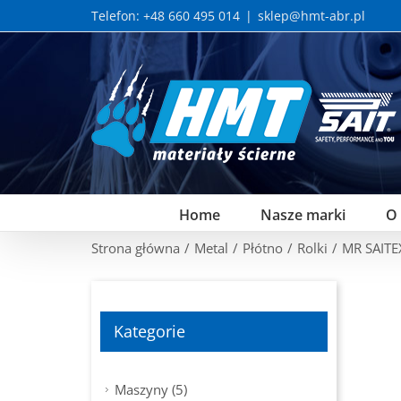
Skip
Telefon: +48 660 495 014
|
sklep@hmt-abr.pl
to
content
Home
Nasze marki
O
Strona główna
/
Metal
/
Płótno
/
Rolki
/
MR SAITE
Kategorie
Maszyny (5)