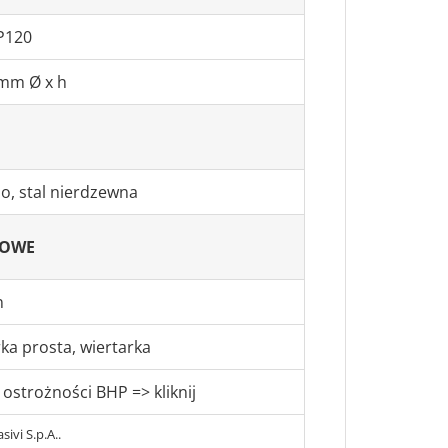
P120
mm Ø x h
, stal nierdzewna
KOWE
n
erka prosta, wiertarka
 ostrożności BHP => kliknij
sivi S.p.A..