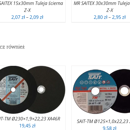
SAITEX 15x30mm Tuleja ścierna
MR SAITEX 30x30mm Tuleja 
Z-X
Z-X
Zakres
Z
2,07
zł
–
2,09
zł
2,80
zł
–
2,95
zł
cen:
ce
od
o
2,07 zł
2,
do
d
cz również
2,09 zł
2,
IT-TM Ø230×1,9×22,23 XA46R
SAIT-TM Ø125×1,0x22,23
19,45
zł
9,58
zł