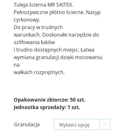
Tuleja ścierna MR SAITEX.
7,71 zł
Pełnożywiczne płótno ścierne. Nasyp
do
cyrkonowy.
8,47 zł
Do pracy w trudnych
warunkach. Doskonałe narzędzie do
szlifowania łuków
i trudno dostępnych miejsc. Łatwa
wymiana granulacji dzięki mocowaniu
na
wałkach rozprężnych.
Opakowanie zbiorcze: 50 szt.
Jednostka sprzedaży: 1 szt.
Granulacja
