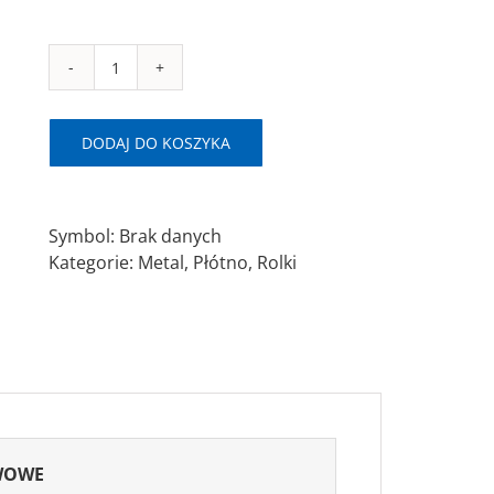
ilość
MR
SAITEX
DODAJ DO KOSZYKA
75x30mm
Tuleja
ścierna
Symbol:
Brak danych
Z-
Kategorie:
Metal
,
Płótno
,
Rolki
X
WOWE