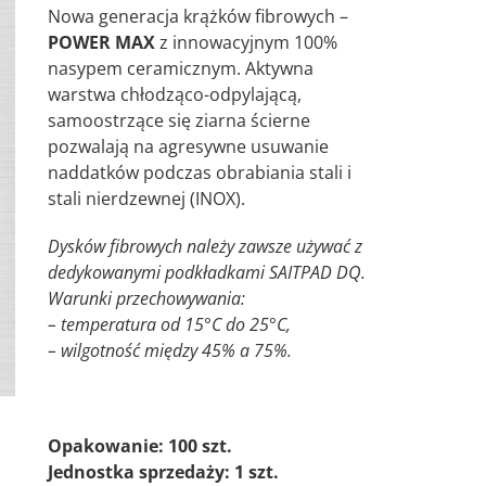
Nowa generacja krążków fibrowych –
7,33 zł
POWER MAX
z innowacyjnym 100%
do
nasypem ceramicznym. Aktywna
9,11 zł
warstwa chłodząco-odpylającą,
samoostrzące się ziarna ścierne
pozwalają na agresywne usuwanie
naddatków podczas obrabiania stali i
stali nierdzewnej (INOX).
Dysków fibrowych należy zawsze używać z
dedykowanymi podkładkami SAITPAD DQ.
Warunki przechowywania:
– temperatura od 15°C do 25°C,
– wilgotność między 45% a 75%.
Opakowanie: 100 szt.
Jednostka sprzedaży: 1 szt.