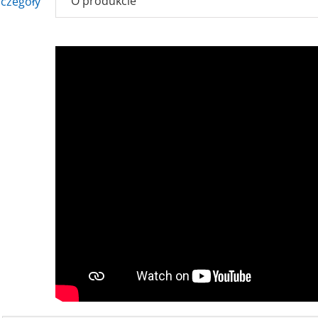
O produkcie
zczegóły