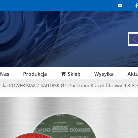
 Nas
Produkcja
Sklep
Wysyłka
Aktu
amika POWER MAX
/
SAITDISK Ø125x22mm Krążek fibrowy 9.3 