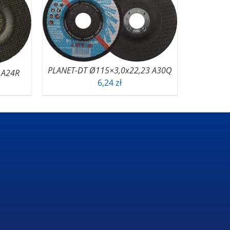
PLANET-DT Ø115×3,0x22,23 A30Q
 A24R
6,24
zł