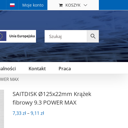
KOSZYK
Moje konto
alności
Kontakt
Praca
POWER MAX
SAITDISK Ø125x22mm Krążek
fibrowy 9.3 POWER MAX
Zakres
7,33
zł
–
9,11
zł
cen:
od