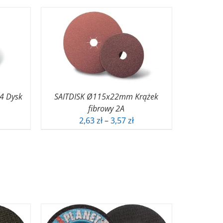
4 Dysk
SAITDISK Ø115x22mm Krążek
fibrowy 2A
Zakres
2,63
zł
–
3,57
zł
cen:
od
2,63 zł
do
3,57 zł