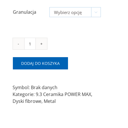
Granulacja

ilość
SAITDISK
Ø125x22mm
DODAJ DO KOSZYKA
Krążek
fibrowy
9.3
Symbol:
Brak danych
POWER
Kategorie:
9.3 Ceramika POWER MAX
,
MAX
Dyski fibrowe
,
Metal