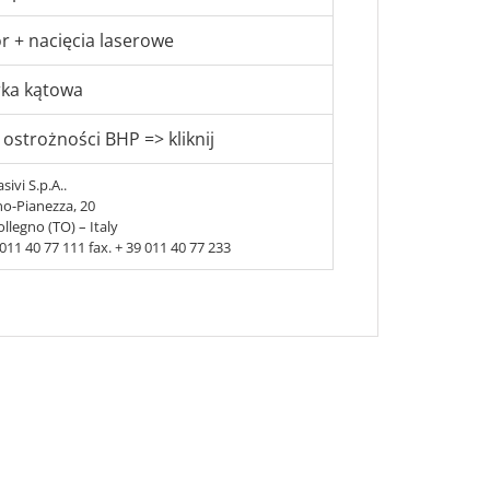
r + nacięcia laserowe
erka kątowa
 ostrożności BHP => kliknij
sivi S.p.A..
no-Pianezza, 20
llegno (TO) – Italy
9 011 40 77 111 fax. + 39 011 40 77 233