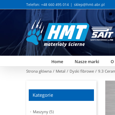
Skip
Telefon: +48 660 495 014
|
sklep@hmt-abr.pl
to
content
Home
Nasze marki
O
Strona główna
/
Metal
/
Dyski fibrowe
/
9.3 Cer
Kategorie
Maszyny (5)