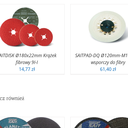
AITDISK Ø180x22mm Krążek
SAITPAD-DQ Ø120mm-M1
fibrowy 9I-I
wsporczy do fibry
14,77
zł
61,40
zł
cz również