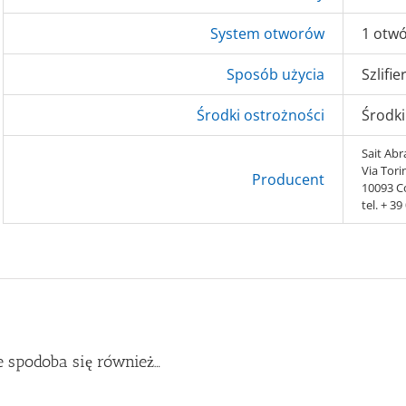
System otworów
1 otwó
Sposób użycia
Szlifi
Środki ostrożności
Środki
Sait Abra
Via Tori
Producent
10093 Co
tel. + 3
 spodoba się również…