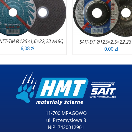
NET-TM Ø125×1,6×22,23 A46Q
SAIT-DT Ø125×2,5×22,23
6,08
zł
0,00
zł
11-700 MRĄGOWO
ul. Przemysłowa 8
NIP: 7420012901