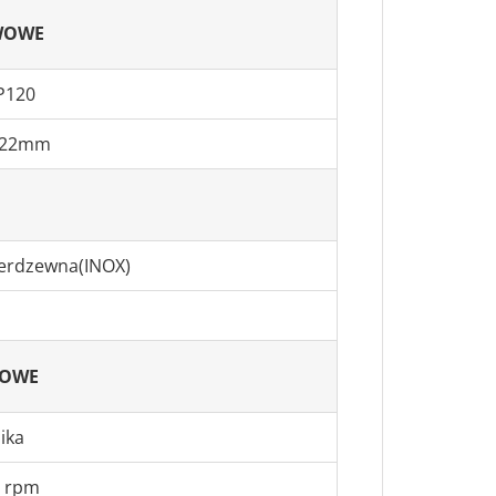
WOWE
P120
x22mm
ierdzewna(INOX)
KOWE
ika
0 rpm