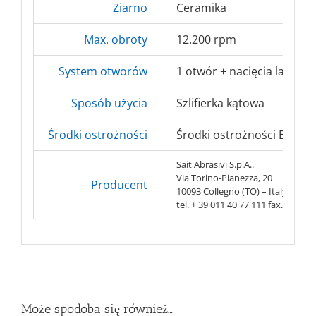
Ziarno
Ceramika
Max. obroty
12.200 rpm
System otworów
1 otwór + nacięcia lasero
Sposób użycia
Szlifierka kątowa
Środki ostrożności
Środki ostrożności BHP => 
Sait Abrasivi S.p.A..
Via Torino-Pianezza, 20
Producent
10093 Collegno (TO) – Italy
tel. + 39 011 40 77 111 fax. + 39 0
Może spodoba się również…