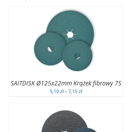
SAITDISK Ø125x22mm Krążek fibrowy 7S
Zakres
5,10
zł
–
7,15
zł
cen:
od
5,10 zł
do
7,15 zł