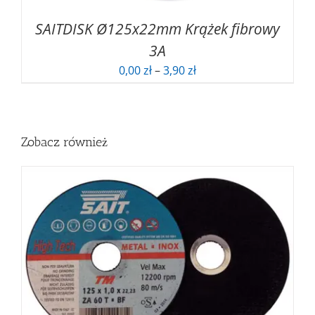
SAITDISK Ø125x22mm Krążek fibrowy
3A
Zakres
0,00
zł
–
3,90
zł
cen:
od
0,00 zł
do
Zobacz również
3,90 zł