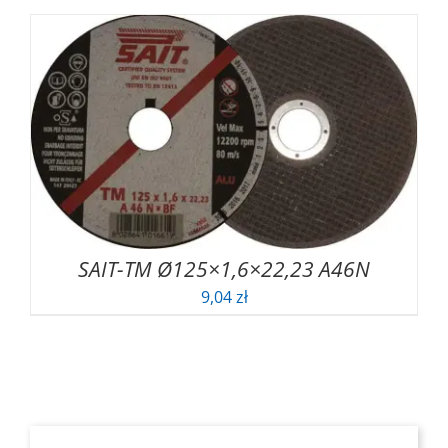
SAIT-TM Ø125×1,6×22,23 A46N
9,04
zł