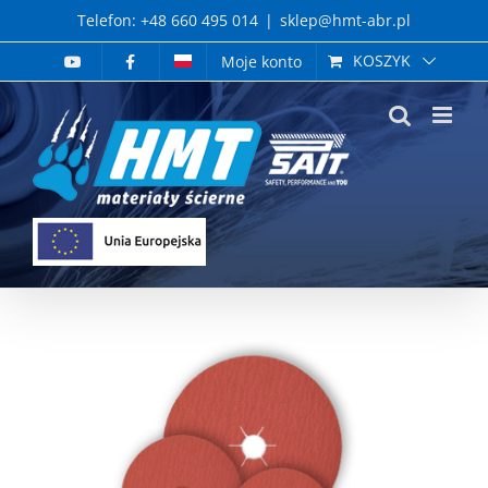
Skip
Telefon: +48 660 495 014
|
sklep@hmt-abr.pl
to
KOSZYK
Moje konto
content