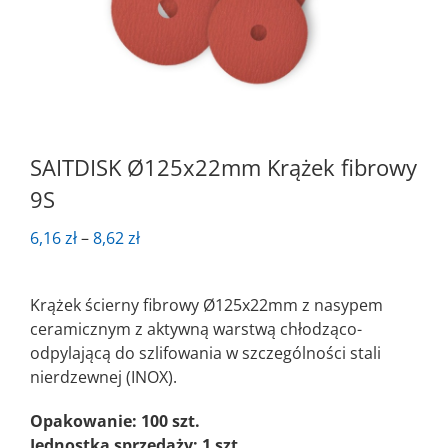
SAITDISK Ø125x22mm Krążek fibrowy
9S
Zakres
6,16
zł
–
8,62
zł
cen:
od
Krążek ścierny fibrowy Ø125x22mm z nasypem
6,16 zł
ceramicznym z aktywną warstwą chłodząco-
do
odpylającą do szlifowania w szczególności stali
8,62 zł
nierdzewnej (INOX).
Opakowanie: 100 szt.
Jednostka sprzedaży: 1 szt.