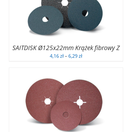
SAITDISK Ø125x22mm Krążek fibrowy Z
Zakres
4,16
zł
–
6,29
zł
cen:
od
4,16 zł
do
6,29 zł