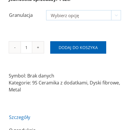
Granulacja

DODAJ DO KOSZYKA
ilość
SAITDISK
Ø125x22mm
Krążek
Symbol:
Brak danych
fibrowy
Kategorie:
9S Ceramika z dodatkami
,
Dyski fibrowe
,
9S
Metal
Szczegóły