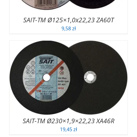
SAIT-TM Ø125×1,0x22,23 ZA60T
9,58
zł
SAIT-TM Ø230×1,9×22,23 XA46R
19,45
zł