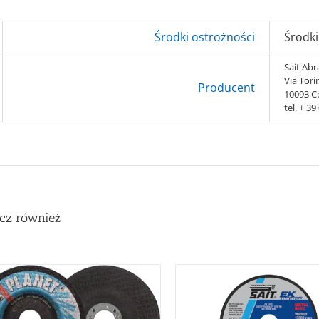
Środki ostrożności
Środki
Sait Abra
Via Tori
Producent
10093 Co
tel. + 3
cz również