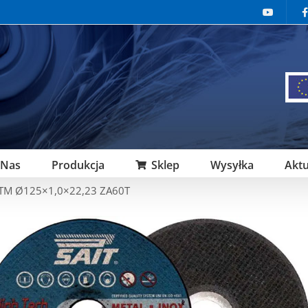
 Nas
Produkcja
Sklep
Wysyłka
Aktu
-TM Ø125×1,0×22,23 ZA60T