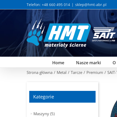
Skip
Telefon: +48 660 495 014
|
sklep@hmt-abr.pl
to
content
Home
Nasze marki
O
Strona główna
/
Metal
/
Tarcze
/
Premium
/
SAIT
Kategorie
Maszyny (5)