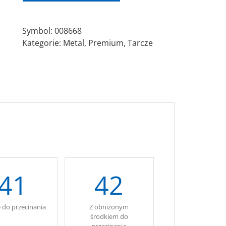
Ø125×1,0×22,23
ZA60T
Symbol:
008668
Kategorie:
Metal
,
Premium
,
Tarcze
41
42
e do przecinania
Z obniżonym
.
środkiem do