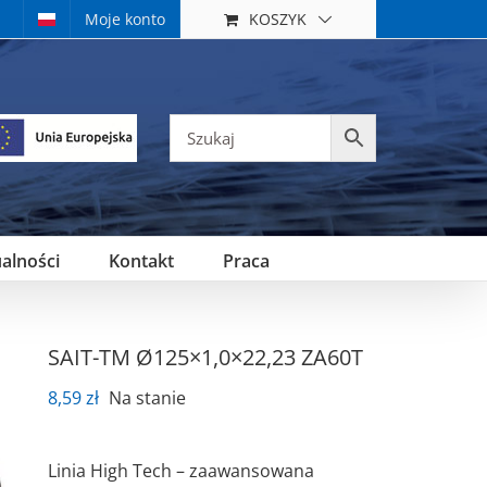
KOSZYK
Moje konto
alności
Kontakt
Praca
SAIT-TM Ø125×1,0×22,23 ZA60T
8,59
zł
Na stanie
Linia High Tech – zaawansowana