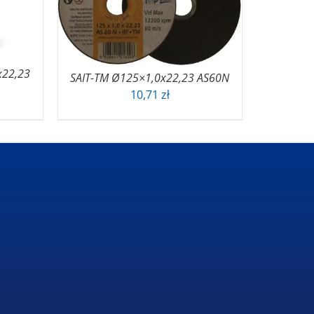
x22,23
SAIT-TM Ø125×1,0x22,23 AS60N
10,71
zł