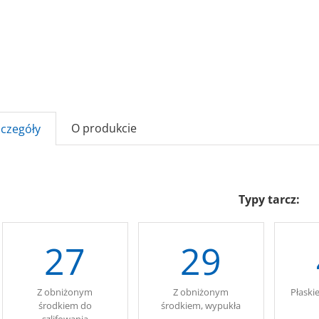
O produkcie
zczegóły
Typy tarcz:
27
29
Z obniżonym
Z obniżonym
Płaski
środkiem do
środkiem, wypukła