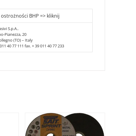
 ostrożności BHP => kliknij
sivi S.p.A..
no-Pianezza, 20
llegno (TO) – Italy
9 011 40 77 111 fax. + 39 011 40 77 233