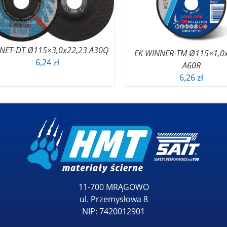
NET-DT Ø115×3,0x22,23 A30Q
EK WINNER-TM Ø115×1,0
6,24
zł
A60R
6,26
zł
11-700 MRĄGOWO
ul. Przemysłowa 8
NIP: 7420012901