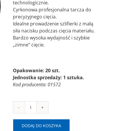
technologicznie.
Cyrkonowa profesjonalna tarcza do
precyzyjnego cięcia.
Idealne prowadzenie szlifierki z małą
siła nacisku podczas cięcia materiału.
Bardzo wysoka wydajność i szybkie
„zimne” cięcie.
Opakowanie: 20 szt.
Jednostka sprzedaży: 1 sztuka.
Kod producenta: 01572
ilość
SAIT-
TM
DODAJ DO KOSZYKA