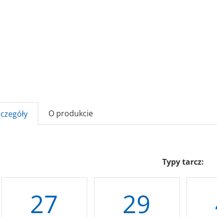
O produkcie
zczegóły
Typy tarcz:
27
29