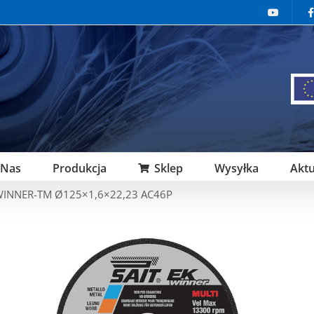
 Nas
Produkcja
Sklep
Wysyłka
Aktu
WINNER-TM Ø125×1,6×22,23 AC46P