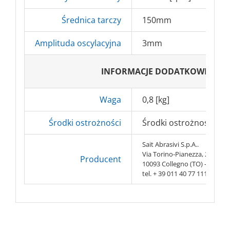
Średnica tarczy
150mm
Amplituda oscylacyjna
3mm
INFORMACJE DODATKOWE
Waga
0,8 [kg]
Środki ostrożności
Środki ostrożności BHP 
Sait Abrasivi S.p.A..
Via Torino-Pianezza, 20
Producent
10093 Collegno (TO) – Italy
tel. + 39 011 40 77 111 fax. +