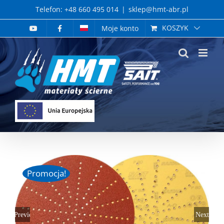
Skip
Telefon: +48 660 495 014
|
sklep@hmt-abr.pl
to
KOSZYK
Moje konto
content
Promocja!
Previous
Next