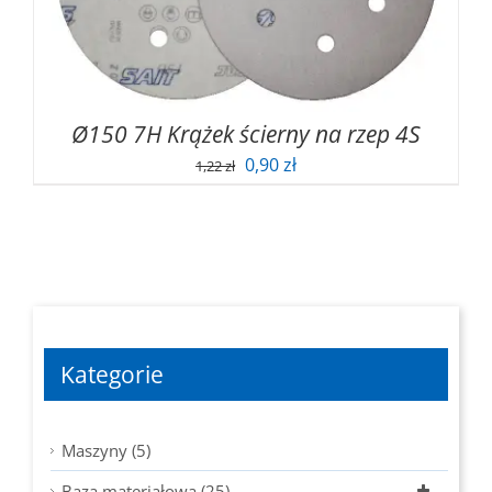
Ø150 7H Krążek ścierny na rzep 4S
Pierwotna
Aktualna
0,90
zł
1,22
zł
cena
cena
wynosiła:
wynosi:
1,22 zł.
0,90 zł.
Kategorie
Maszyny (5)
Baza materiałowa (25)