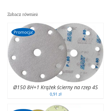
od
78,57 zł
do
Zobacz również
99,30 zł
Promocja!
Ø150 8H+1 Krążek ścierny na rzep 4S
0,91
zł