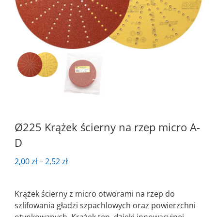
Ø225 Krążek ścierny na rzep micro A-
D
Zakres
2,00
zł
–
2,52
zł
cen:
od
Krążek ścierny z micro otworami na rzep do
2,00 zł
szlifowania gładzi szpachlowych oraz powierzchni
do
otynkowanych. Krążek ten, dzięki innowacyjnej