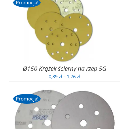
Promocja!
Ø150 Krążek ścierny na rzep 5G
Zakres
0,89
zł
–
1,76
zł
cen:
od
0,89 zł
Promocja!
do
1,76 zł