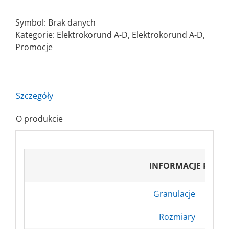
Krążek
ścierny
Symbol:
Brak danych
na
Kategorie:
Elektrokorund A-D
,
Elektrokorund A-D
,
rzep
Promocje
micro
A-
D
Szczegóły
O produkcie
INFORMACJE POD
Granulacje
P40
Rozmiary
Ø2