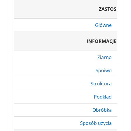
ZASTOSOWAN
Główne
Tyn
INFORMACJE DOD
Ziarno
Ko
Spoiwo
Żyw
Struktura
Ot
Podkład
D
Obróbka
Na
Sposób użycia
Szl