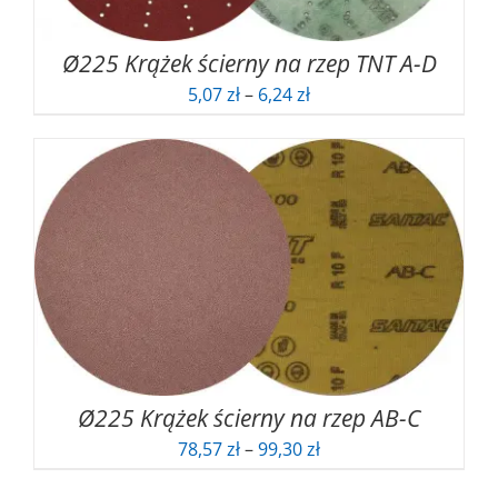
Ø225 Krążek ścierny na rzep TNT A-D
Zakres
5,07
zł
–
6,24
zł
cen:
od
5,07 zł
do
6,24 zł
Ø225 Krążek ścierny na rzep AB-C
Zakres
78,57
zł
–
99,30
zł
cen: