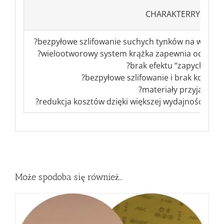
CHARAKTERRYSTYKA 
?bezpyłowe szlifowanie suchych tynków na wszystki
?wielootworowy system krążka zapewnia odprowad
?brak efektu “zapychania s
?bezpyłowe szlifowanie i brak koniecz
?materiały przyjazne 
?redukcja kosztów dzięki większej wydajności i ba
Może spodoba się również…