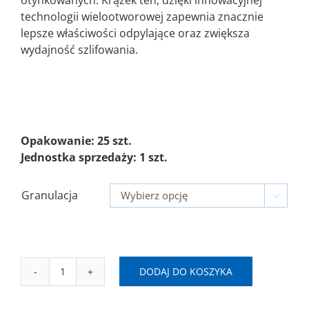
2,52 zł
technologii wielootworowej zapewnia znacznie
lepsze właściwości odpylające oraz zwiększa
wydajność szlifowania.
Opakowanie: 25 szt.
Jednostka sprzedaży: 1 szt.
Granulacja

DODAJ DO KOSZYKA
ilość
Ø225