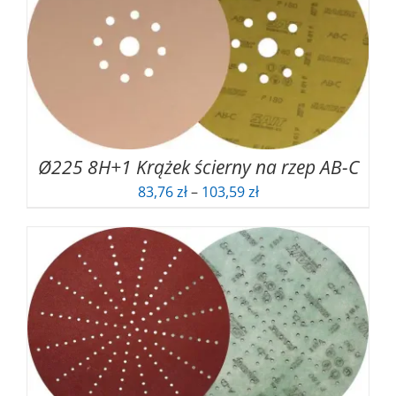
Ø225 8H+1 Krążek ścierny na rzep AB-C
Zakres
83,76
zł
–
103,59
zł
cen:
od
83,76 zł
do
103,59 zł