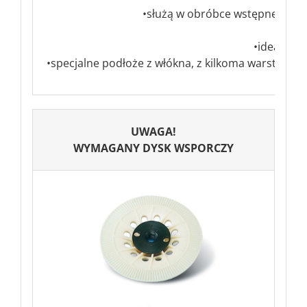
•służą w obróbce wstępnej do c
•idealne d
•specjalne podłoże z włókna, z kilkoma warstwam
UWAGA!
WYMAGANY DYSK WSPORCZY