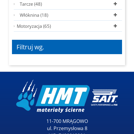
Tarcze (48)
Włóknina (18)
Motoryzacja (65)
Filtruj wg.
11-700 MRĄGOWO
ul. Przemysłowa 8