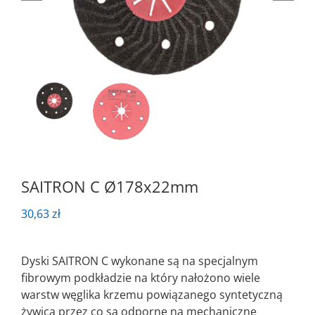
SAITRON C Ø178x22mm
30,63
zł
Dyski SAITRON C wykonane są na specjalnym
fibrowym podkładzie na który nałożono wiele
warstw węglika krzemu powiązanego syntetyczną
żywicą przez co są odporne na mechaniczne