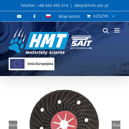
Skip
Telefon: +48 660 495 014
|
sklep@hmt-abr.pl
to
KOSZYK
Moje konto
content
Previous
Next