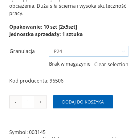
obciążenia. Duża siła ścierna i wysoka skuteczność
pracy.
Opakowanie: 10 szt [2x5szt]
Jednostka sprzedaży: 1 sztuka
Granulacja

Brak w magazynie
Clear selection
Kod producenta: 96506
DODAJ DO KOSZYKA
ilość
SAITRON
C
Ø178x22mm
Symbol:
003145