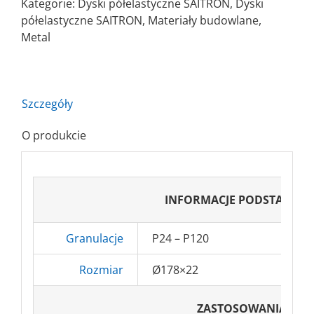
Kategorie:
Dyski półelastyczne SAITRON
,
Dyski
półelastyczne SAITRON
,
Materiały budowlane
,
Metal
Szczegóły
O produkcie
INFORMACJE PODSTAWOW
Granulacje
P24 – P120
Rozmiar
Ø178×22
ZASTOSOWANIA