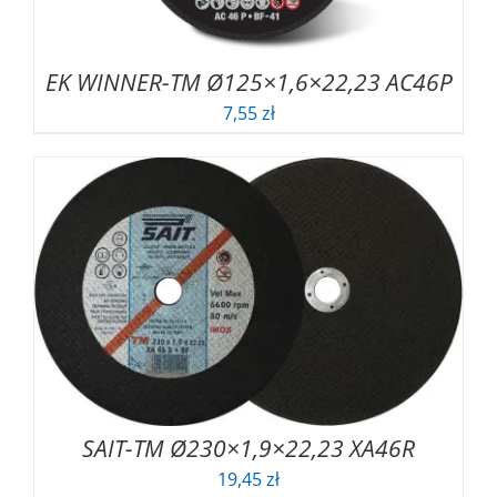
EK WINNER-TM Ø125×1,6×22,23 AC46P
7,55
zł
SAIT-TM Ø230×1,9×22,23 XA46R
19,45
zł