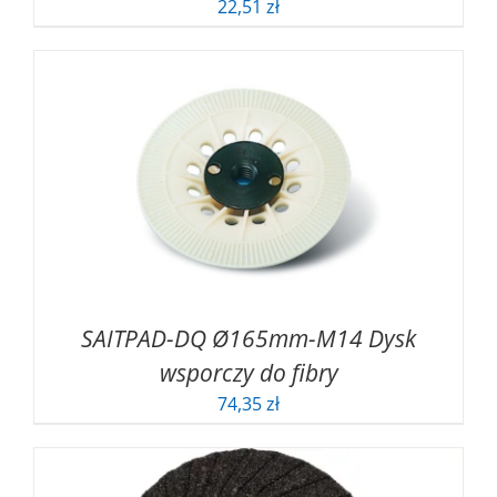
22,51
zł
SAITPAD-DQ Ø165mm-M14 Dysk
wsporczy do fibry
74,35
zł