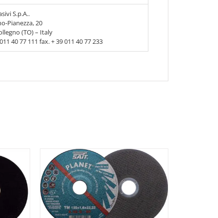
sivi S.p.A..
no-Pianezza, 20
llegno (TO) – Italy
9 011 40 77 111 fax. + 39 011 40 77 233