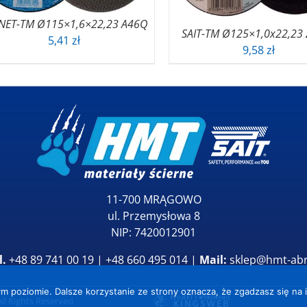
NET-TM Ø115×1,6×22,23 A46Q
SAIT-TM Ø125×1,0x22,23
5,41
zł
9,58
zł
11-700 MRĄGOWO
ul. Przemysłowa 8
NIP: 7420012901
l.
+48 89 741 00 19 | +48 660 495 014 |
Mail:
sklep@hmt-abr
m poziomie. Dalsze korzystanie ze strony oznacza, że zgadzasz się na i
All Rights Reserved