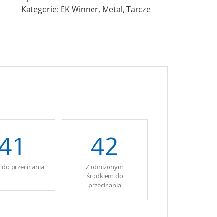
Kategorie:
EK Winner
,
Metal
,
Tarcze
41
42
e do przecinania
Z obniżonym
.
środkiem do
przecinania