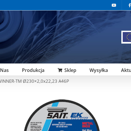
 Nas
Produkcja
Sklep
Wysyłka
Aktu
WINNER-TM Ø230×2,0x22,23 A46P