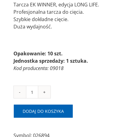
Tarcza EK WINNER, edycja LONG LIFE.
Profesjonalna tarcza do cięcia.
Szybkie dokładne cięcie.
Duża wydajność.
Opakowanie: 10 szt.
Jednostka sprzedaży: 1 sztuka.
Kod producenta: 09018
ilość
EK
WINNER-
DODAJ DO KOSZYKA
TM
Ø230x2,0x22,23
A46P
Symbol:
026894