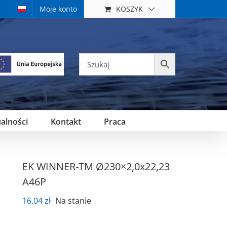
KOSZYK
Moje konto
alności
Kontakt
Praca
EK WINNER-TM Ø230×2,0x22,23
A46P
16,04
zł
Na stanie