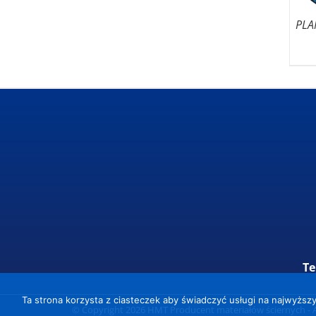
PLA
Te
Ta strona korzysta z ciasteczek aby świadczyć usługi na najwyższy
© Copyright
2026
HMT Producent materiałów ściernych
- 