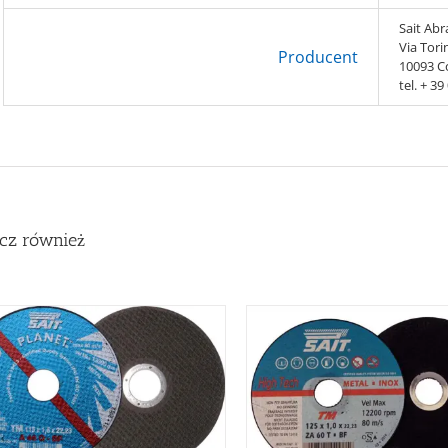
Sait Abra
Via Tori
Producent
10093 Co
tel. + 3
cz również