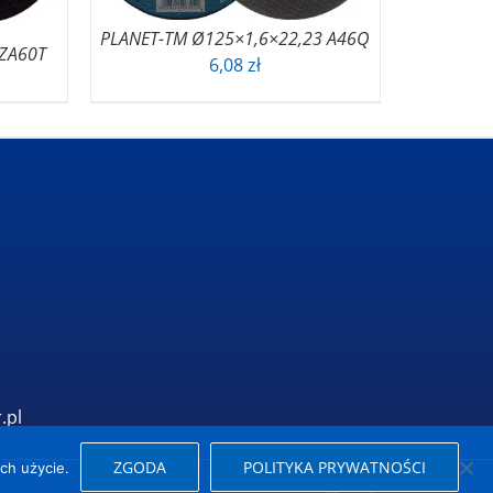
PLANET-TM Ø125×1,6×22,23 A46Q
 ZA60T
6,08
zł
.pl
ZGODA
POLITYKA PRYWATNOŚCI
ch użycie.
YouTube
Facebook