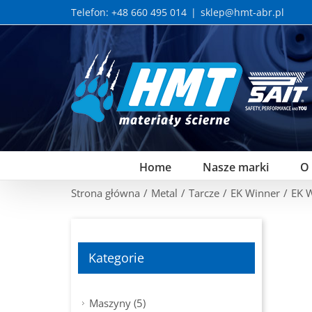
Skip
Telefon: +48 660 495 014
|
sklep@hmt-abr.pl
to
content
Home
Nasze marki
O
Strona główna
/
Metal
/
Tarcze
/
EK Winner
/
EK 
Kategorie
Maszyny (5)