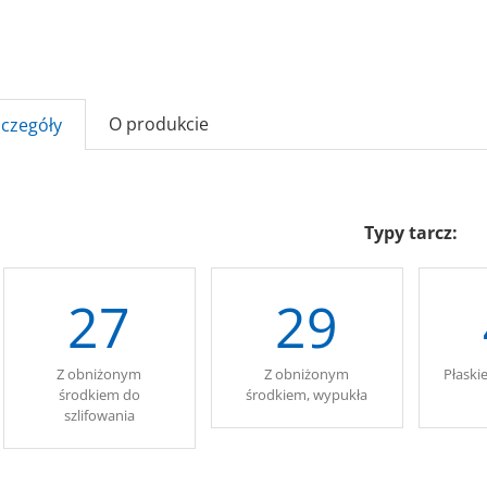
O produkcie
zczegóły
Typy tarcz:
27
29
Z obniżonym
Z obniżonym
Płaski
środkiem do
środkiem, wypukła
szlifowania