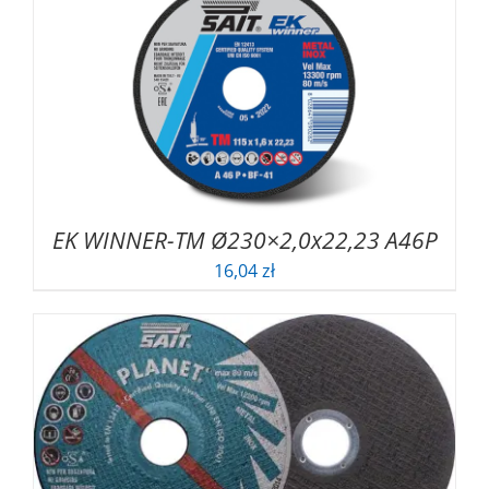
EK WINNER-TM Ø230×2,0x22,23 A46P
16,04
zł