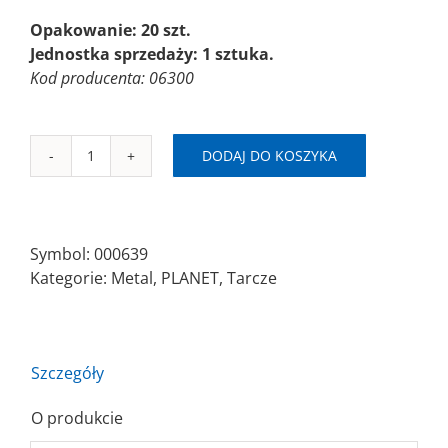
Opakowanie: 20 szt.
Jednostka sprzedaży: 1 sztuka.
Kod producenta: 06300
DODAJ DO KOSZYKA
ilość
PLANET-
TM
Ø115x1,6x22,23
Symbol:
000639
A46Q
Kategorie:
Metal
,
PLANET
,
Tarcze
Szczegóły
O produkcie