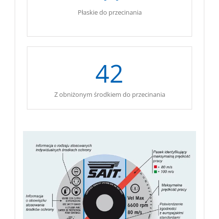
Płaskie do przecinania
.
42
Z obniżonym środkiem do przecinania