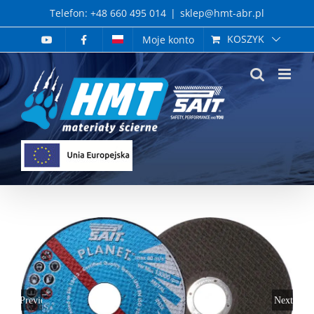
Skip
Telefon: +48 660 495 014
|
sklep@hmt-abr.pl
to
KOSZYK
Moje konto
content
Previous
Next