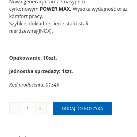
Nowa generacja tarcz z nasypem
cyrkonowym
POWER MAX.
Wysoka wydajność oraz
komfort pracy.
Szybkie, dokładne cięcie stali i stali
nierdzewnej(INOX).
Opakowanie: 10szt.
Jednostka sprzedaży: 1szt.
Kod producenta: 01546
DODAJ DO KOSZYKA
ilość
SAIT-
TM
Ø230x2,0x22,2