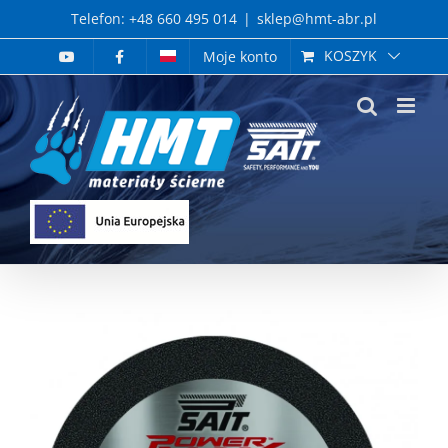
Skip
Telefon: +48 660 495 014
|
sklep@hmt-abr.pl
to
KOSZYK
Moje konto
content