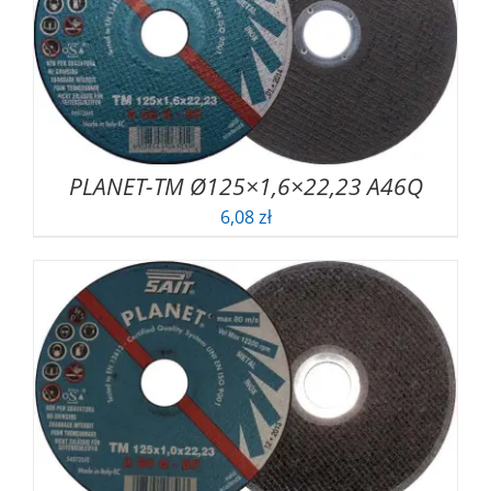
PLANET-TM Ø125×1,6×22,23 A46Q
6,08
zł