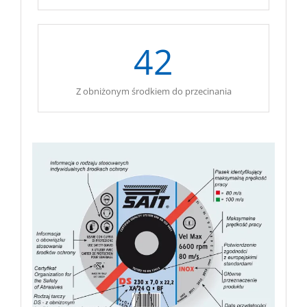
42
Z obniżonym środkiem do przecinania