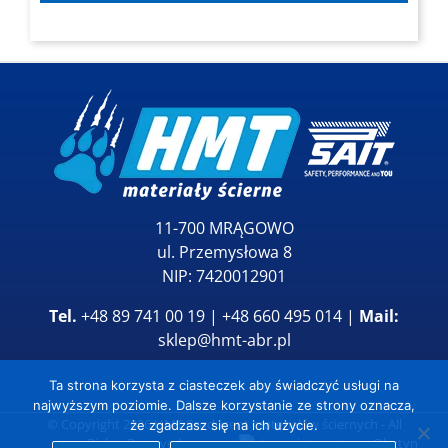
11-700 MRĄGOWO
ul. Przemysłowa 8
NIP: 7420012901
Tel.
+48 89 741 00 19 | +48 660 495 014 |
Mail:
sklep@hmt-abr.pl
Ta strona korzysta z ciasteczek aby świadczyć usługi na
najwyższym poziomie. Dalsze korzystanie ze strony oznacza,
© Copyright
2026
HMT Producent materiałów ściernych
- All
że zgadzasz się na ich użycie.
Rights Reserved