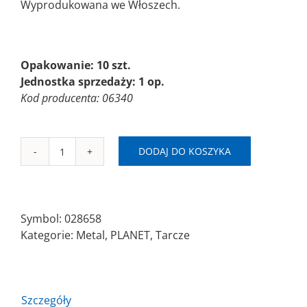
Wyprodukowana we Włoszech.
Opakowanie: 10 szt.
Jednostka sprzedaży: 1 op.
Kod producenta: 06340
DODAJ DO KOSZYKA
ilość
PLANET-
TM
A60Q
Symbol:
028658
Ø125x1,0x22,23/10szt./box
Kategorie:
Metal
,
PLANET
,
Tarcze
Szczegóły