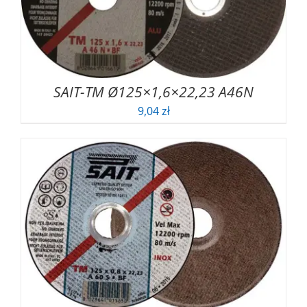
SAIT-TM Ø125×1,6×22,23 A46N
9,04
zł