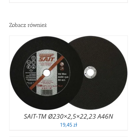
Zobacz również
SAIT-TM Ø230×2,5×22,23 A46N
19,45
zł