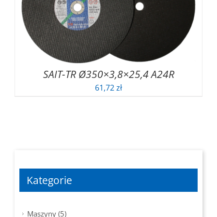
SAIT-TR Ø350×3,8×25,4 A24R
61,72
zł
Kategorie
Maszyny (5)