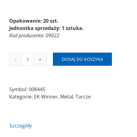
Opakowanie: 20 szt.
Jednostka sprzedaży: 1 sztuka.
Kod producenta: 09022
DODAJ DO KOSZYKA
ilość
EK
WINNER-
TM
Symbol:
008445
Ø125x1,0x22,23
Kategorie:
EK Winner
,
Metal
,
Tarcze
A60R
Szczegóły