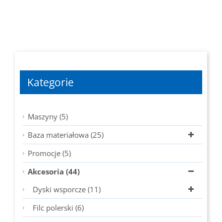
od
20,93 zł
do
23,25 zł
Kategorie
Maszyny (5)
Baza materiałowa (25)
Promocje (5)
Akcesoria (44)
Dyski wsporcze (11)
Filc polerski (6)