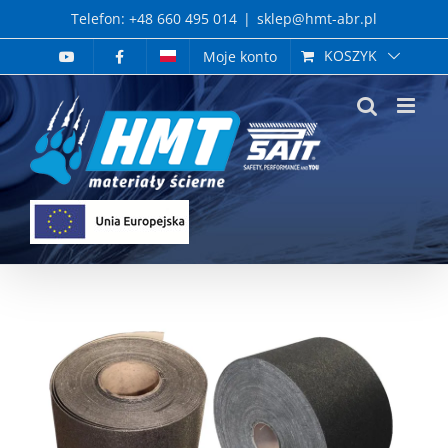
Skip
Telefon: +48 660 495 014
|
sklep@hmt-abr.pl
to
KOSZYK
Moje konto
content