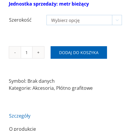
Jednostka sprzedaży: metr bieżący
Szerokość

DODAJ DO KOSZYKA
ilość
Płótno
grafitowe
Symbol:
Brak danych
Kategorie:
Akcesoria
,
Płótno grafitowe
Szczegóły
O produkcie