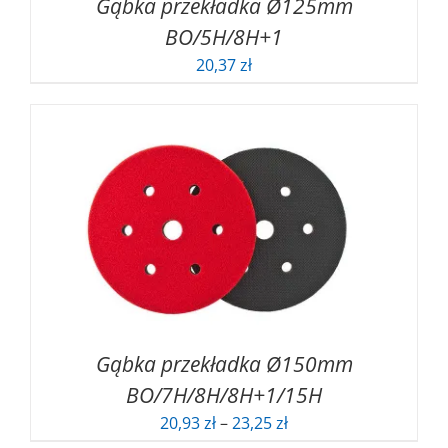
Gąbka przekładka Ø125mm
BO/5H/8H+1
20,37
zł
Gąbka przekładka Ø150mm
BO/7H/8H/8H+1/15H
Zakres
20,93
zł
–
23,25
zł
cen: