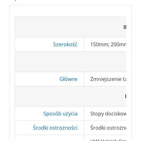
INFOR
Szerokość
150mm; 200mm
Główne
Zmniejszenie tarcia 
INFO
Sposób użycia
Stopy dociskowe w sz
Środki ostrożności
Środki ostrożności BH
HMT Materiały Ścierne s.c.