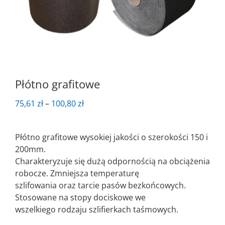
Płótno grafitowe
Zakres
75,61
zł
–
100,80
zł
cen:
od
Płótno grafitowe wysokiej jakości o szerokości 150 i
75,61 zł
200mm.
do
Charakteryzuje się dużą odpornością na obciążenia
100,80 zł
robocze. Zmniejsza temperaturę
szlifowania oraz tarcie pasów bezkońcowych.
Stosowane na stopy dociskowe we
wszelkiego rodzaju szlifierkach taśmowych.