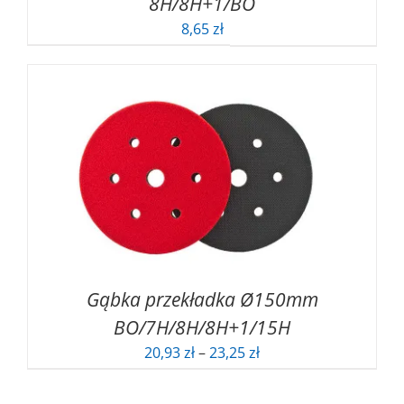
8H/8H+1/BO
8,65
zł
Gąbka przekładka Ø150mm
BO/7H/8H/8H+1/15H
Zakres
20,93
zł
–
23,25
zł
cen:
od