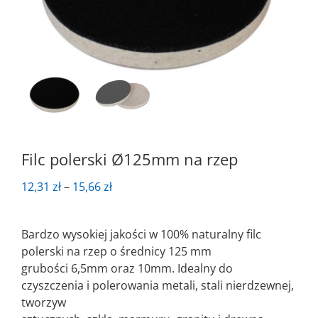
Filc polerski Ø125mm na rzep
Zakres
12,31
zł
–
15,66
zł
cen:
od
Bardzo wysokiej jakości w 100% naturalny filc
12,31 zł
polerski na rzep o średnicy 125 mm
do
grubości 6,5mm oraz 10mm. Idealny do
15,66 zł
czyszczenia i polerowania metali, stali nierdzewnej,
tworzyw