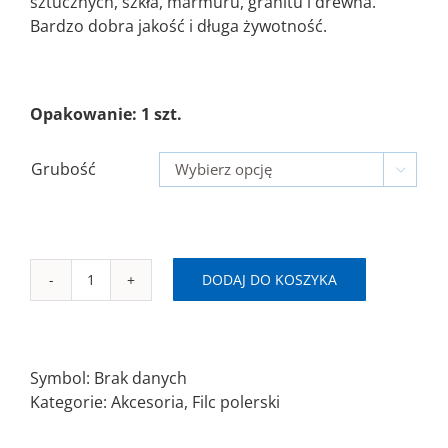
sztucznych, szkła, marmuru, granitu i drewna.
Bardzo dobra jakość i długa żywotność.
Opakowanie: 1 szt.
Grubość

DODAJ DO KOSZYKA
ilość
Filc
polerski
Ø125mm
Symbol:
Brak danych
na
Kategorie:
Akcesoria
,
Filc polerski
rzep