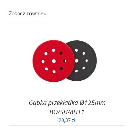
20,93 zł
do
Zobacz również
23,25 zł
Gąbka przekładka Ø125mm
BO/5H/8H+1
20,37
zł