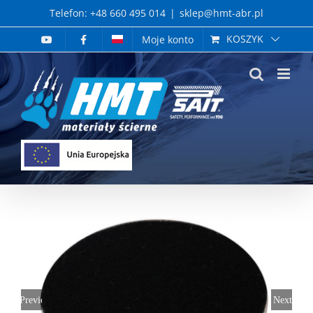
Skip
Telefon: +48 660 495 014
|
sklep@hmt-abr.pl
to
KOSZYK
Moje konto
content
Previous
Next