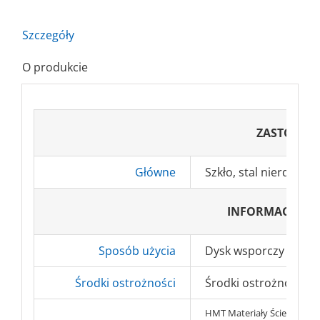
Szczegóły
O produkcie
ZASTOSOW
Główne
Szkło, stal nierdzewn
INFORMACJE D
Sposób użycia
Dysk wsporczy 125m
Środki ostrożności
Środki ostrożności BH
HMT Materiały Ścierne s.c.