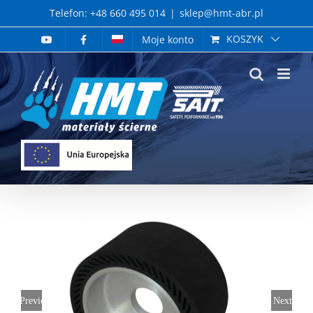
Skip
Telefon: +48 660 495 014
|
sklep@hmt-abr.pl
to
KOSZYK
Moje konto
content
Previous
Next