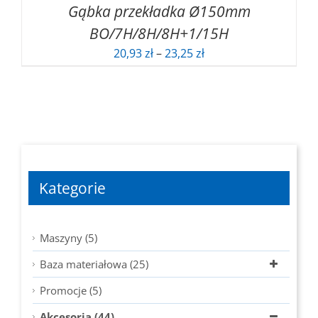
Gąbka przekładka Ø150mm
BO/7H/8H/8H+1/15H
Zakres
20,93
zł
–
23,25
zł
cen:
od
20,93 zł
do
23,25 zł
Kategorie
Maszyny (5)
Baza materiałowa (25)
Promocje (5)
Akcesoria (44)