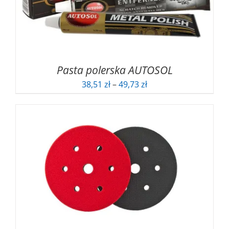
Pasta polerska AUTOSOL
Zakres
38,51
zł
–
49,73
zł
cen:
od
38,51 zł
do
49,73 zł