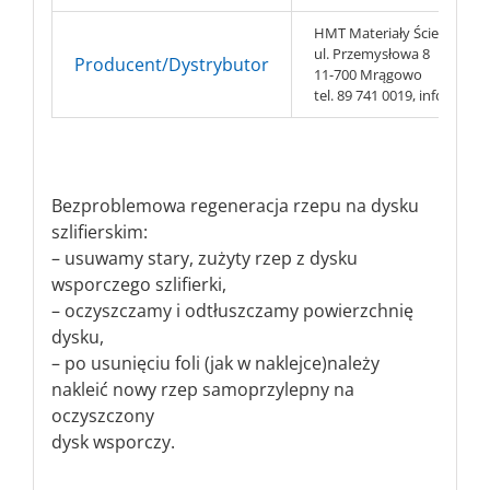
HMT Materiały Ścierne s.c.
ul. Przemysłowa 8
Producent/Dystrybutor
11-700 Mrągowo
tel. 89 741 0019, info@hmt-
Bezproblemowa regeneracja rzepu na dysku
szlifierskim:
– usuwamy stary, zużyty rzep z dysku
wsporczego szlifierki,
– oczyszczamy i odtłuszczamy powierzchnię
dysku,
– po usunięciu foli (jak w naklejce)należy
nakleić nowy rzep samoprzylepny na
oczyszczony
dysk wsporczy.