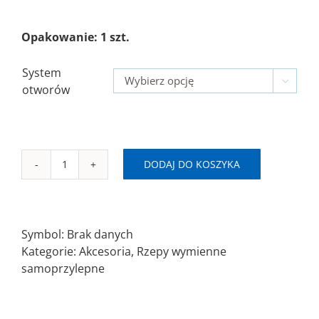
Opakowanie: 1 szt.
System

otworów
DODAJ DO KOSZYKA
ilość
Rzep
wymienny
samoprzylepny
Symbol:
Brak danych
Ø125mm
Kategorie:
Akcesoria
,
Rzepy wymienne
8H/8H+1/BO
samoprzylepne