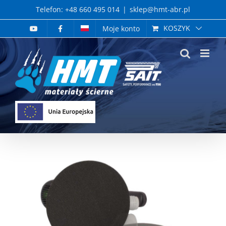
Skip
Telefon: +48 660 495 014
|
sklep@hmt-abr.pl
to
KOSZYK
Moje konto
content