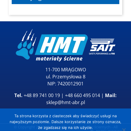
11-700 MRĄGOWO
ul. Przemysłowa 8
NIP: 7420012901
Tel.
+48 89 741 00 19 | +48 660 495 014 |
Mail:
sklep@hmt-abr.pl
Ta strona korzysta z ciasteczek aby świadczyć usługi na
najwyższym poziomie. Dalsze korzystanie ze strony oznacza,
© Copyright
2026
HMT Producent materiałów ściernych
- All
że zgadzasz się na ich użycie.